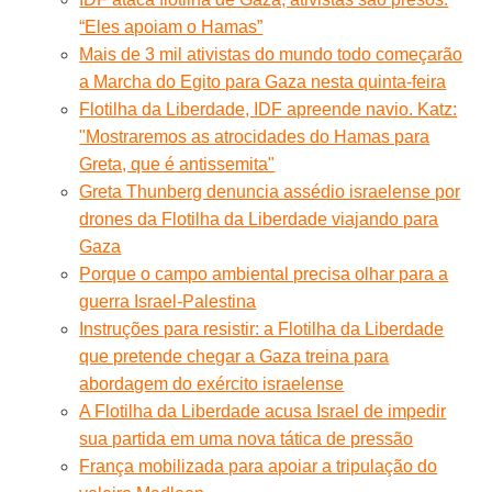
“Eles apoiam o Hamas”
Mais de 3 mil ativistas do mundo todo começarão
a Marcha do Egito para Gaza nesta quinta-feira
Flotilha da Liberdade, IDF apreende navio. Katz:
"Mostraremos as atrocidades do Hamas para
Greta, que é antissemita"
Greta Thunberg denuncia assédio israelense por
drones da Flotilha da Liberdade viajando para
Gaza
Porque o campo ambiental precisa olhar para a
guerra Israel-Palestina
Instruções para resistir: a Flotilha da Liberdade
que pretende chegar a Gaza treina para
abordagem do exército israelense
A Flotilha da Liberdade acusa Israel de impedir
sua partida em uma nova tática de pressão
França mobilizada para apoiar a tripulação do