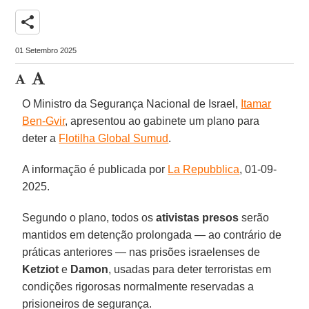
share
01 Setembro 2025
O Ministro da Segurança Nacional de Israel,
Itamar
Ben-Gvir
, apresentou ao gabinete um plano para
deter a
Flotilha Global Sumud
.
A informação é publicada por
La Repubblica
, 01-09-
2025.
Segundo o plano, todos os
ativistas presos
serão
mantidos em detenção prolongada — ao contrário de
práticas anteriores — nas prisões israelenses de
Ketziot
e
Damon
, usadas para deter terroristas em
condições rigorosas normalmente reservadas a
prisioneiros de segurança.