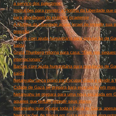
a serviço dos palestinos’
Instruções para resistir: a Flotilha da Liberdade que
para abordagem do exército israelense
A Flotilha da Liberdade acusa Israel de impedir sua 
pressão
Barcos com ajuda humanitária para população de Ga
saída
Greta Thunberg retorna para casa: “Eles nos seque
internacionais”
Barcos com ajuda humanitária para população de Ga
saída
Netanyahu lança plano para ocupar Gaza e dividir a 
Cidade de Gaza se prepara para evacuação em mas
Netanyahu se prepara para uma nova escalada em 
aqueles que tentam impedir seus planos
Netanyahu quer ocupar toda a Faixa de Gaza, apesar
Negociações de trégua em Gaza estagnam enquanto 