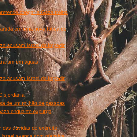
 pretende chegar a Gaza treina
partida em uma nova tática de
za acusam Israel de impedir
straram em águas
za acusam Israel de impedir
Cisjordânia
sa de um milhão de pessoas
Gaza enquanto expurga
 das dúvidas do exército
Israel avança com ofensiva