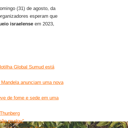
domingo (31) de agosto, da
organizadores esperam que
ueio
israelense
em 2023,
otilha Global Sumud está
le Mandela anunciam uma nova
greve de fome e sede em uma
a Thunberg
a não mudou"