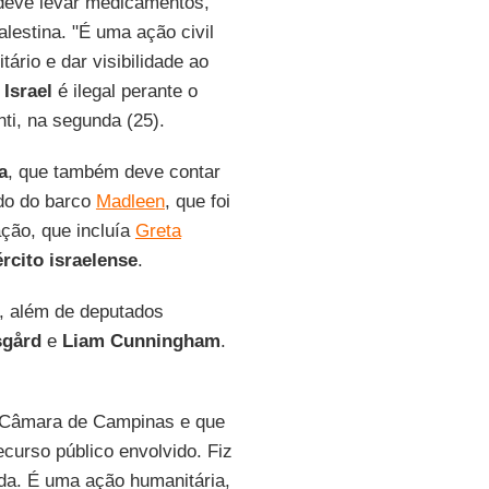
e deve levar medicamentos,
alestina. "É uma ação civil
ário e dar visibilidade ao
r
Israel
é ilegal perante o
nti, na segunda (25).
a
, que também deve contar
rdo do barco
Madleen
, que foi
ação, que incluía
Greta
rcito israelense
.
, além de deputados
sgård
e
Liam Cunningham
.
a Câmara de Campinas e que
curso público envolvido. Fiz
ada. É uma ação humanitária,