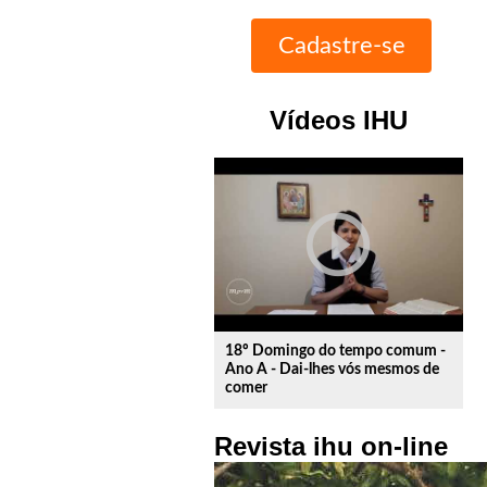
Vídeos IHU
play_circle_outline
18º Domingo do tempo comum -
Ano A - Dai-lhes vós mesmos de
comer
Revista ihu on-line