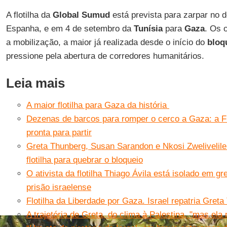
A flotilha da
Global Sumud
está prevista para zarpar no 
Espanha, e em 4 de setembro da
Tunísia
para
Gaza
. Os 
a mobilização, a maior já realizada desde o início do
bloq
pressione pela abertura de corredores humanitários.
Leia mais
A maior flotilha para Gaza da história
Dezenas de barcos para romper o cerco a Gaza: a Fl
pronta para partir
Greta Thunberg, Susan Sarandon e Nkosi Zweliveli
flotilha para quebrar o bloqueio
O ativista da flotilha Thiago Ávila está isolado em 
prisão israelense
Flotilha da Liberdade por Gaza. Israel repatria Gret
A trajetória de Greta, do clima à Palestina, "mas el