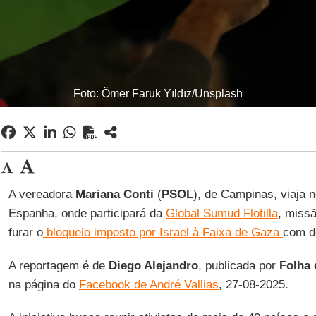
Foto: Ömer Faruk Yıldız/Unsplash
A vereadora
Mariana Conti
(
PSOL
), de Campinas, viaja n
Espanha, onde participará da
Global Sumud Flotilla
, missã
furar o
bloqueio imposto por Israel à Faixa de Gaza
com d
A reportagem é de
Diego Alejandro
, publicada por
Folha 
na página do
Facebook de André Vallias
, 27-08-2025.