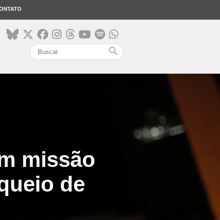
ONTATO
search
em missão
oqueio de