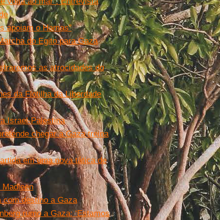
e volta ao mar”. Entrevista
ade
Eles apoiam o Hamas”
 Marcha do Egito para Gaza
ostraremos as atrocidades do
es da Flotilha da Liberdade
a Israel-Palestina
 pretende chegar a Gaza treina
partida em uma nova tática de
o Madleen
ia com destino a Gaza
hunberg rumo a Gaza: ‘Estamos