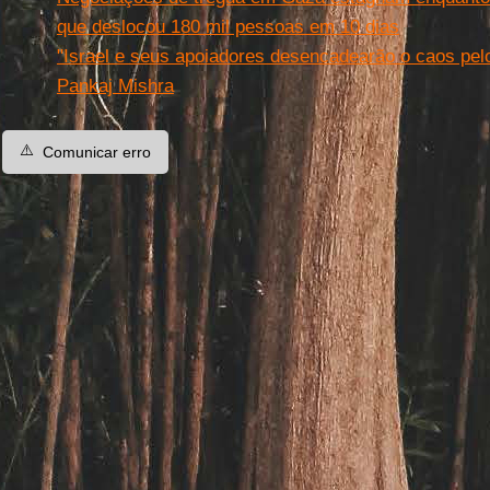
que deslocou 180 mil pessoas em 10 dias
"Israel e seus apoiadores desencadearão o caos pel
Pankaj Mishra
⚠️
Comunicar erro