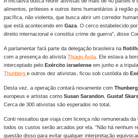
A iniciativa busca reunir ativistas de mais de 40 países 
alimentos, próteses e outros itens humanitários à região p
pacífica, não violenta, que busca abrir um corredor humanit
que está acontecendo em
Gaza
. O cerco estabelecido po
direito internacional e constitui crime de guerra", disse Co
A parlamentar fará parte da delegação brasileira na
flotilh
com a presença do ativista
Thiago Ávila
. Ele estava a bo
interceptado pelo
Exército israelense
em junho e a tripul
Thunberg
e outros dez ativistas, ficou sob custódia do
Exé
Desta vez, a operação contará novamente com
Thunberg
europeus e artistas como
Susan Sarandon
,
Gustaf Skar
Cerca de 300 ativistas são esperados no total.
Conti ressaltou que viaja com licença não remunerada d
todos os custos serão arcados por ela. "Não há nenhum re
questão disso para evitar qualquer interpretação equivoc