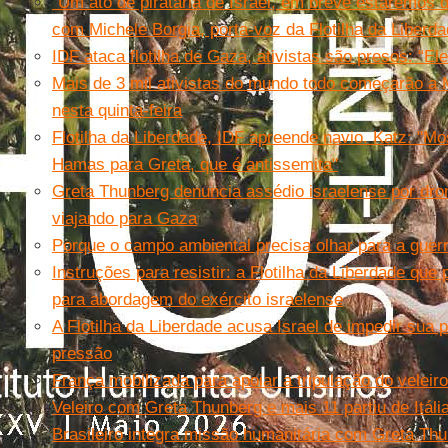
“Um ato de pirataria de Israel, em breve estaremos d
com Michele Borgia, porta-voz da Flotilha da Liberd
IDF ataca flotilha de Gaza, ativistas são presos: “
Mais de 3 mil ativistas do mundo todo começarão a
nesta quinta-feira
Flotilha da Liberdade, IDF apreende navio. Katz: "M
Hamas para Greta, que é antissemita"
Greta Thunberg denuncia assédio israelense por dron
viajando para Gaza
Porque o campo ambiental precisa olhar para a guerr
Instruções para resistir: a Flotilha da Liberdade que
para abordagem do exército israelense
A Flotilha da Liberdade acusa Israel de impedir sua 
pressão
França mobilizada para apoiar a tripulação do veleir
Veleiro com Greta Thunberg e mais 11 partiu de Itál
Brasileiro integra missão humanitária com Greta T