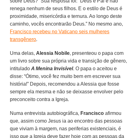
sobre Deus?” Sua resposta foi: “Deus é Pai e não
renega nenhum de seus filhos. E o estilo de Deus é
proximidade, misericórdia e ternura. Ao longo deste
caminho, vocês encontrarão Deus.” No mesmo ano,
Francisco recebeu no Vaticano seis mulheres
transgênero
.
Uma delas,
Alessia Nobile
, presenteou o papa com
um livro sobre sua própria vida e transição de gênero,
intitulado
A Menina Invisível
. O papa o aceitou e
disse: “Ótimo, você fez muito bem em escrever sua
história!” Depois, recomendou a Alessia que fosse
sempre ela mesma e não se deixasse envolver pelo
preconceito contra a Igreja.
Numa entrevista autobiográfica,
Francisco
afirmou
que, assim como Jesus ia ao encontro das pessoas
que viviam à margem, nas periferias existenciais, é
isso que a Igreja deve fazer hoje com as pessoas da