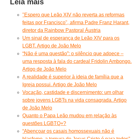
Leia mais
"Espero que Leão XIV não reverta as reformas
feitas por Francisco", afirma Padre Franz Harant,
diretor da Rainbow Pastoral Áustria
Um sinal de esperança de Leão XIV para os
LGBT. Artigo de João Melo
“Não é uma questão”: o silêncio que adoece –
uma resposta à fala do cardeal Fridolin Ambongo.
Artigo de João Melo
A realidade é superior à ideia de família que a
Igreja possui. Artigo de João Melo
Vocação, castidade e discernimento: um olhar
sobre jovens LGBTs na vida consagrada. Artigo
de João Melo
Quanto o Papa Leão mudou em relação às
questões LGBTQ+?
“Abençoar os casais homossexuais não é
blasfemo, a ternura de Jesus Cristo é para todos”.