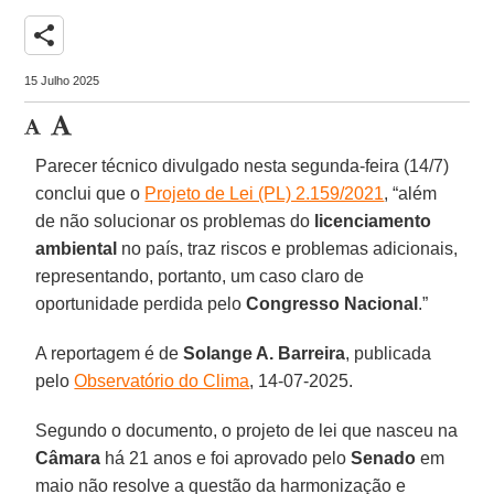
share
15 Julho 2025
Parecer técnico divulgado nesta segunda-feira (14/7)
conclui que o
Projeto de Lei (PL) 2.159/2021
, “além
de não solucionar os problemas do
licenciamento
ambiental
no país, traz riscos e problemas adicionais,
representando, portanto, um caso claro de
oportunidade perdida pelo
Congresso Nacional
.”
A reportagem é de
Solange A. Barreira
, publicada
pelo
Observatório do Clima
, 14-07-2025.
Segundo o documento, o projeto de lei que nasceu na
Câmara
há 21 anos e foi aprovado pelo
Senado
em
maio não resolve a questão da harmonização e