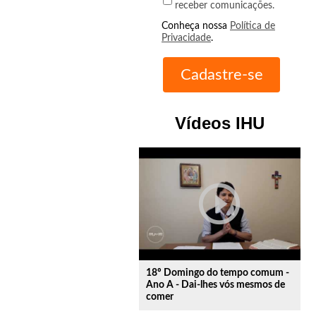
receber comunicações.
Conheça nossa
Política de
Privacidade
.
Vídeos IHU
play_circle_outline
18º Domingo do tempo comum -
Ano A - Dai-lhes vós mesmos de
comer