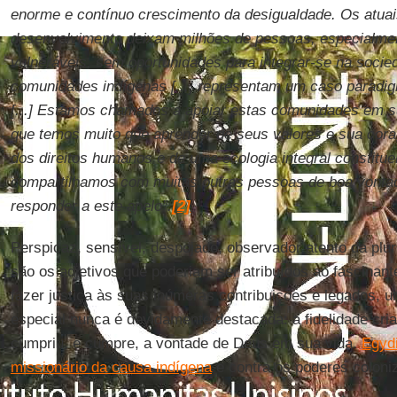
enorme e contínuo crescimento da desigualdade. Os atua
desenvolvimento deixam milhões de pessoas, especialme
vulneráveis, sem oportunidades para integrar-se na soci
comunidades indígenas [...] representam um caso paradigm
[...] Estamos chamados a apoiar estas comunidades em s
que temos muito que aprender de seus valores e sua cor
dos direitos humanos e de uma ecologia integral constitu
compartilhamos com muitas outras pessoas de boa vont
responder a este apelo”.
[2]
Perspicaz, sensível, despojado, observador atento da pluri
são os adjetivos que poderiam ser atribuídos ao fascinan
fazer justiça às suas inúmeras contribuições e legados, 
especial nunca é devidamente destacada: a fidelidade cri
cumpriu, e cumpre, a vontade de Deus em sua vida.
Egydi
missionário da causa indígena
e contra os poderes coloni