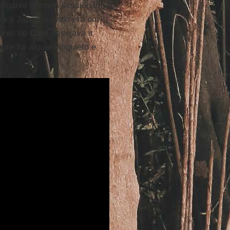
stigante gérmen missionário.
ara o Japão quando era um
dores do
Cimi
desejava ir
re foi alguém inquieto e