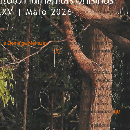
Natural de
Feliz
, no Rio Grande do Sul, pertence a uma f
ligados ao cultivo da terra. Nascido em 7 de julho de 193
em um ambiente bastante religioso, tendo ido estudar co
posteriormente, ingressado na Vida Religiosa Consagrad
Indígenas
, contudo, já não tinha raízes tão evidentes. 
e Dominga Menezes
, “a história que vem sendo contada e
história do colonizador”
[3]
, mantendo as
comunidades orig
“Desde os primeiros anos após o desembarque da primeira
de São Leopoldo e à medida que a ocupação das colônias
Serra, a história da imigração está repleta de encontros s
indígenas das etnias
Kaingang
e
Guarani
. Uma guerra d
de indígenas
parece não importar muito diante dos ideais
uma versão documentada do lado desses povos sobre ess
conjunto, assumem uma proporção de
genocídio
”.
[4]
Mesmo vivendo em ambientes pouco simpáticos aos indígen