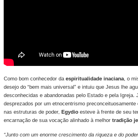
Como bom conhecedor da
espiritualidade inaciana
, o m
desejo do “bem mais universal” e intuiu que Jesus lhe agu
desconhecidas e abandonadas pelo Estado e pela Igreja. 
desprezados por um etnocentrismo preconceituosamente 
nas estruturas de poder,
Egydio
esteve à frente de seu t
encarnação de sua vocação alinhado à melhor
tradição je
“Junto com um enorme crescimento da riqueza e do poder