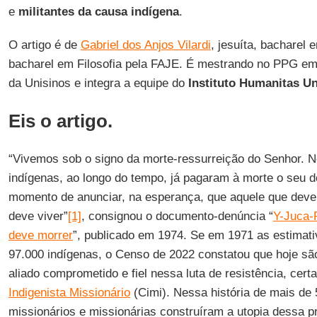
e
militantes da causa indígena
.
O artigo é de
Gabriel dos Anjos Vilardi
, jesuíta, bacharel
bacharel em Filosofia pela FAJE. É mestrando no PPG em 
da Unisinos e integra a equipe do
Instituto Humanitas U
Eis o artigo.
“Vivemos sob o signo da morte-ressurreição do Senhor. 
indígenas, ao longo do tempo, já pagaram à morte o seu d
momento de anunciar, na esperança, que aquele que dever
deve viver”
[1]
, consignou o documento-denúncia “
Y-Juca-
deve morrer
”, publicado em 1974. Se em 1971 as estimati
97.000 indígenas, o Censo de 2022 constatou que hoje sã
aliado comprometido e fiel nessa luta de resistência, cer
Indigenista Missionário
(Cimi). Nessa história de mais de 
missionários e missionárias construíram a utopia dessa 