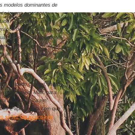
is modelos dominantes de
nte jovens e pessoas
edade. Os povos e as
ático deste tipo de grupos.
uas lutas, reconhecendo
agem. A defesa e promoção
em um horizonte ético que
ade, que também buscam
diversidade cultural, muitos
te nonagenário. Mas, para
uma característica em
ativa e apaixonada com que
o se fez um incansável
zadores.