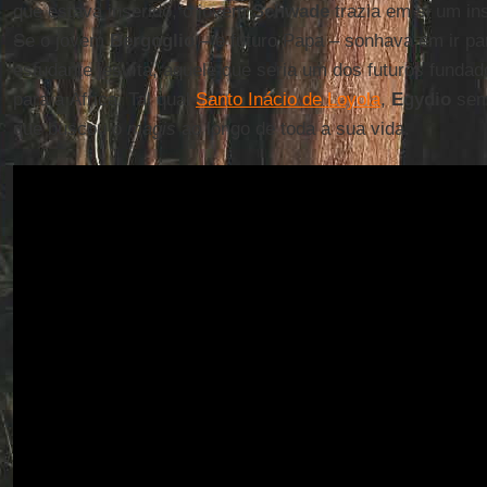
que estava inserido, o jovem
Schwade
trazia em si um in
Se o jovem
Bergoglio
– e futuro Papa – sonhava em ir p
estudante jesuíta, aquele que seria um dos futuros funda
para a África. Tal qual
Santo Inácio de Loyola
,
Egydio
semp
que buscou o
magis
ao longo de toda a sua vida.