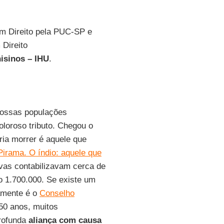
 em Direito pela PUC-SP e
Direito
nisinos –
IHU
.
Nossas populações
oloroso tributo. Chegou o
ia morrer é aquele que
Pirama. O índio: aquele que
vas contabilizavam cerca de
o 1.700.000. Se existe um
tamente é o
Conselho
50 anos, muitos
profunda
aliança com causa