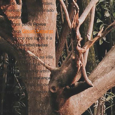
amília de migrantes alemães,
5, o menino
Egydio
foi criado
m os
jesuítas
e,
a. Seu amor pelos
Povos
Como destaca
Gilson Camargo
 que aparece nos livros é a
inárias invisibilizadas
:
 leva de imigrantes na Vila
 avançava em direção à
angrentos entre imigrantes e
esigual, em que a
matança
 da imigração. Não existe
es episódios que, no seu
as, típicos da cultura a