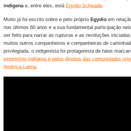
indígena
e, entre eles, está
Egydio Schwade
.
Muito já foi escrito sobre e pelo próprio
Egydio
em relação
nos últimos 60 anos e a sua fundamental participação nela
ser feito para narrar as rupturas e as revoluções iniciada
muitos outros companheiros e companheiras de caminhad
privilegiada, o indigenista foi protagonista de fatos marca
extermínio indígena e pelos direitos das comunidades orig
América Latina
.