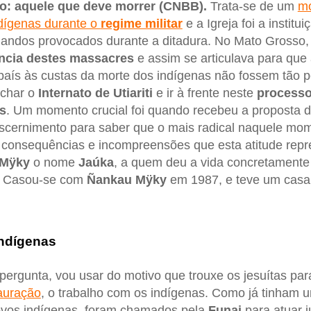
io: aquele que deve morrer (CNBB).
Trata-se de um
mo
ndígenas durante o
regime militar
e a Igreja foi a instit
andos provocados durante a ditadura. No Mato Grosso, 
ncia destes massacres
e assim se articulava para que
aís às custas da morte dos indígenas não fossem tão pe
echar o
Internato de Utiariti
e ir à frente neste
processo
s
. Um momento crucial foi quando recebeu a proposta 
iscernimento para saber que o mais radical naquele mom
 consequências e incompreensões que esta atitude rep
Mÿky
o nome
Jaúka
, a quem deu a vida concretamente
a. Casou-se com
Ñankau Mÿky
em 1987, e teve um casal
indígenas
pergunta, vou usar do motivo que trouxe os jesuítas p
auração
, o trabalho com os indígenas. Como já tinham 
ovos indígenas, foram chamados pela
Funai
para atuar 