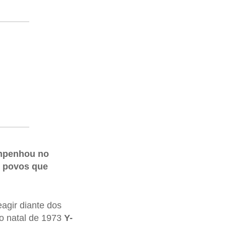
empenhou no
s povos que
agir diante dos
o natal de 1973
Y-