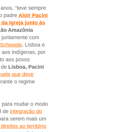
 anos, “teve sempre
 o padre
Aloir Pacini
da Igreja junto às
ção Amazônia
, juntamente com
 Schwade
.
Lisboa e
 aos indígenas, por
to aos povos
s de
Lisboa, Pacini
quele que deve
rante o regime
e para mudar o modo
al de
integração do
 para serem mais um
direitos ao território