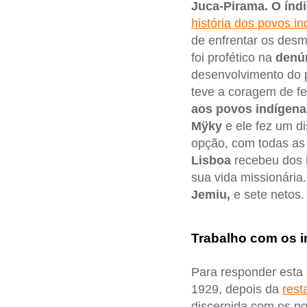
Juca-Pirama. O índ
história dos povos i
de enfrentar os desm
foi profético na
denú
desenvolvimento do p
teve a coragem de f
aos povos indígena
Mÿky
e ele fez um d
opção, com todas as
Lisboa
recebeu dos
sua vida missionári
Jemiu,
e sete netos.
Trabalho com os 
Para responder esta 
1929, depois da
rest
discernida com os p