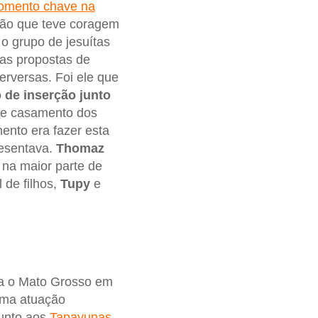
mento chave na
uição que teve coragem
o grupo de jesuítas
 as propostas de
rversas. Foi ele que
 de inserção junto
de casamento dos
ento era fazer esta
resentava.
Thomaz
 na maior parte de
 de filhos,
Tupy
e
ara o Mato Grosso em
uma atuação
junto aos
Tapayunas
,