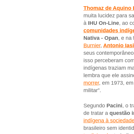
Thomaz de Aquino 
muita lucidez para s
à
IHU On-Line
, ao 
comunidades indíg
Nativa - Opan
, e na
Burnier
,
Antonio Iasi
seus contemporâneos
isso perceberam com
indígenas traziam mai
lembra que ele assi
morrer
, em 1973, em
militar”.
Segundo
Pacini
, o 
de tratar a
questão i
indígena à sociedade
brasileiro sem identi