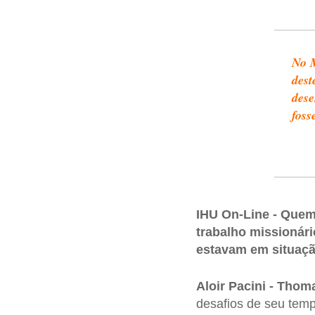
No M
dest
dese
foss
IHU On-Line - Quem
trabalho missionári
estavam em situaç
Aloir Pacini -
Thoma
desafios de seu tem