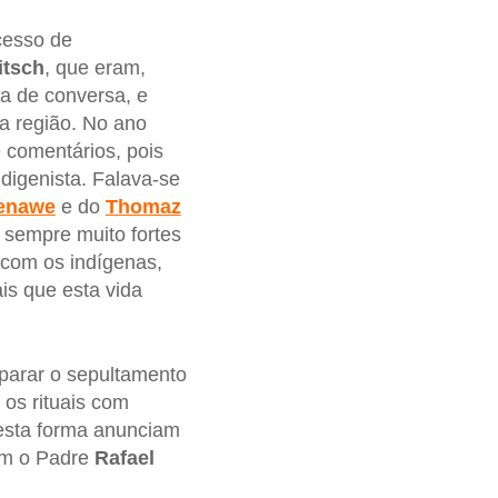
cesso de
itsch
, que eram,
a de conversa, e
na região. No ano
 comentários, pois
digenista. Falava-se
enawe
e do
Thomaz
sempre muito fortes
 com os indígenas,
is que esta vida
parar o sepultamento
os rituais com
desta forma anunciam
ram o Padre
Rafael