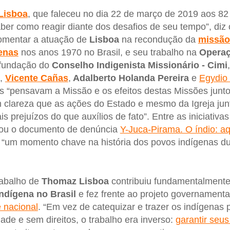
Lisboa
, que faleceu no dia 22 de março de 2019 aos 82
aber como reagir diante dos desafios de seu tempo”, diz
comentar a atuação de
Lisboa
na recondução da
missão 
enas
nos anos 1970 no Brasil, e seu trabalho na
Opera
 fundação do
Conselho Indigenista Missionário - Cimi
,
Vicente Cañas
,
Adalberto Holanda Pereira
e
Egydio
 “pensavam a Missão e os efeitos destas Missões junto
 clareza que as ações do Estado e mesmo da Igreja jun
s prejuízos do que auxílios de fato”. Entre as iniciativa
nou o documento de denúncia
Y-Juca-Pirama. O índio: a
 “um momento chave na história dos povos indígenas du
trabalho de
Thomaz Lisboa
contribuiu fundamentalment
ndígena no Brasil
e fez frente ao projeto governament
 nacional
. “Em vez de catequizar e trazer os indígenas
dade e sem direitos, o trabalho era inverso:
garantir seus 