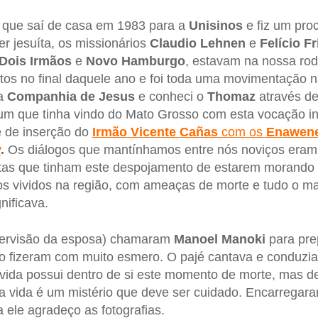
que saí de casa em 1983 para a
Unisinos
e fiz um pro
er jesuíta, os missionários
Claudio Lehnen
e
Felício Fr
Dois
Irmãos
e
Novo Hamburgo
, estavam na nossa rod
otos no final daquele ano e foi toda uma movimentação 
 a
Companhia de Jesus
e conheci o
Thomaz
através de
um que tinha vindo do Mato Grosso com esta vocação in
e de inserção do
Irmão Vicente Cañas
com os
Enawen
y
.
Os diálogos que mantínhamos entre nós noviços eram 
ítas que tinham este despojamento de estarem morando
os vividos na região, com ameaças de morte e tudo o ma
nificava.
ervisão da esposa) chamaram
Manoel Manoki
para pre
o fizeram com muito esmero. O pajé cantava e conduzia 
 vida possui dentro de si este momento de morte, mas 
a vida é um mistério que deve ser cuidado. Encarrega
a ele agradeço as fotografias.