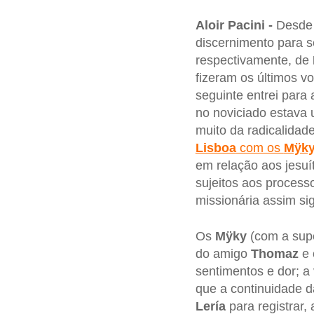
Aloir Pacini -
Desde 
discernimento para s
respectivamente, de
fizeram os últimos v
seguinte entrei para
no noviciado estava 
muito da radicalidad
Lisboa
com os
Mÿk
em relação aos jesu
sujeitos aos process
missionária assim sig
Os
Mÿky
(com a sup
do amigo
Thomaz
e 
sentimentos e dor; a
que a continuidade d
Lería
para registrar, 