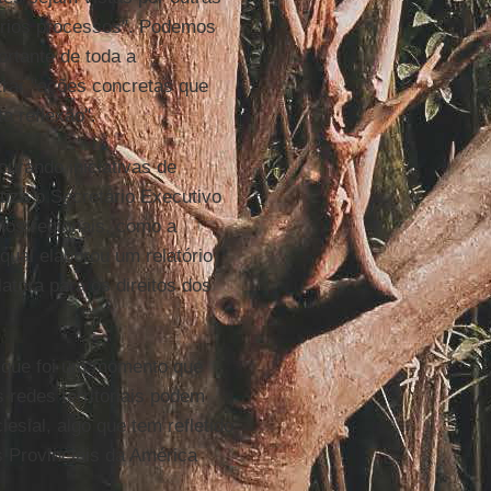
óprios processos". Podemos
rtante de toda a
rar "ações concretas que
a reflexão".
curando iniciativas de
atiza o Secretário Executivo
s regionais, como a
qual elaborou um relatório
elatora para os direitos dos
 que foi um momento que
 redes territoriais podem
sial, algo que tem refletido
s Provinciais da América