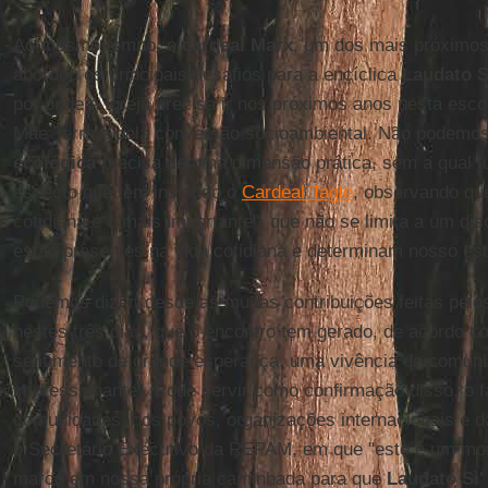
Ao mesmo tempo, o
cardeal Marx
, um dos mais próximo
abordou os principais desafios para a encíclica
Laudato S
por onde a Igreja precisa ir nos próximos anos nesta escol
Mãe Terra e pela conversão socioambiental. Não podemo
ecológica
precisa de uma dimensão prática, sem a qual 
aspecto que tem insistido o
Cardeal Tagle
, observando que
cotidiana é o mais importante", que não se limita a um di
estão presentes na vida cotidiana e determinam nosso esti
Podemos dizer, desde as muitas contribuições feitas pelo
nestes três dias, que o encontro tem gerado, de acordo 
sentimento de grande esperança, uma vivência de comunh
impressionante". Pode servir como confirmação disso, o 
comunidades, dos povos, organizações internacionais e d
o Secretário Executivo da REPAM, em que "este é um mo
marco em nossa própria caminhada para que
Laudato Sì'