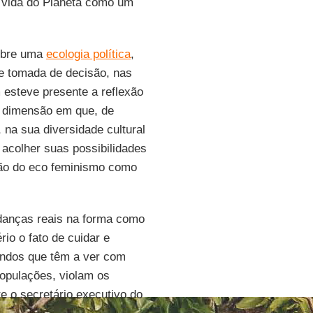
a vida do Planeta como um
obre uma
ecologia política
,
e tomada de decisão, nas
 esteve presente a reflexão
ma dimensão em que, de
, na sua diversidade cultural
a acolher suas possibilidades
ção do eco feminismo como
danças reais na forma como
io o fato de cuidar e
undos que têm a ver com
opulações, violam os
e o secretário executivo do