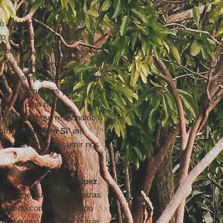
o ao planeta, deixando
o planetário, um aviso
 com a Mãe Terra que leva a
rise que está nos
ira de ser
Igreja
, buscando
te nas reuniões por
rentes, com ritmo
quada, tem se respondido a
cíclica
Laudato Sì'
em
cretas devemos assumir nos
e segundo
Mauricio López
,
tir que outros e os outras
 acordo com o Secretário
es sejam vistas por outras