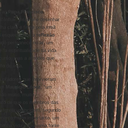
s ao
Papa Francisco
,
ì'
influir, inspirar e desenhar
ha clara e firme pela irmã
s esquecer que a
reflexão
tudo permanece no ar, um
 "a espiritualidade da vida
scurso, mas a atitudes que
lo de vida.
s oradores que intervieram
com
Mauricio López
, "um
ão muito, muito
fato de que os membros das
a Igreja, coincidem, segundo
mento muito importante, um
tenha vida e seja uma fonte