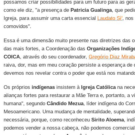
possamos criar possibilidades para um futuro para as ger
como ele diz, "a presença de
Patricia Gualinga
, que ped
Igreja, para assumir uma carta essencial
Laudato Sì'
, nos
comovidos".
Essa é uma dimensão muito presente nas diretrizes das 
das mais fortes, a Coordenação das
Organizações Indíg
COICA
, através do seu coordenador,
Gregório Diaz Mirab
raiva, dor, mas em meu coração persiste a esperança de 
devemos nos revelar contra o poder que está nos matando
Os próprios
indígenas
insistem à
Igreja Católica
na neces
alianças fortes para restaurar a Mãe Terra e, portanto, a v
humana", segundo
Cândido Mezua
, líder indígena do Cor
Mesoamericano. Uma mudança de mentalidade, superando 
necessária, porque, como reconheceu
Sirito Aloema
, in
podemos vender a nossa cabeça, não podemos comerciali