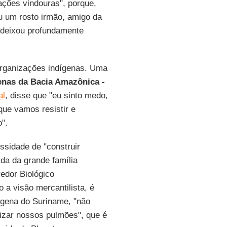
ações vindouras", porque,
iu um rosto irmão, amigo da
 deixou profundamente
organizações indígenas. Uma
enas da Bacia Amazônica -
al
, disse que "eu sinto medo,
que vamos resistir e
".
sidade de "construir
ida da grande família
redor Biológico
a visão mercantilista, é
dígena do Suriname, "não
zar nossos pulmões", que é