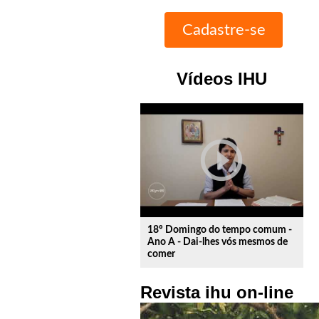
Vídeos IHU
play_circle_outline
18º Domingo do tempo comum -
Ano A - Dai-lhes vós mesmos de
comer
Revista ihu on-line