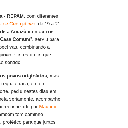
ia - REPAM
, com diferentes
de de Georgetown
, de 19 a 21
sde a Amazônia e outros
sa Casa Comum
”, serviu para
rspectivas, combinando a
genas
e os esforços que
e sentido.
 os povos originários
, mas
ena equatoriana, em um
orte, pediu nestes dias em
ometa seriamente, acompanhe
i reconhecido por
Mauricio
 também tem caminho
l profético para que juntos