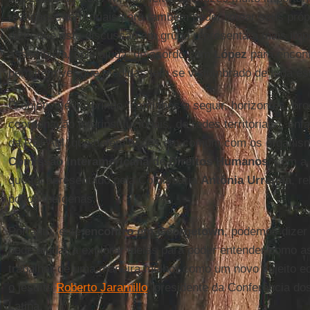
realidades territoriais para também poder rotear seus pr
dizer que esta discussão em grupo representa a mais impo
assembleia, pois ajuda, de acordo com
López
para encont
permitem ver que medidas tem se vislumbrado de toda est
O objetivo é ir abrindo "caminhos a seguir, horizontes, pro
coordenação interinstitucionais, de redes territoriais", enf
da REPAM, que detém ações em comum com os organismo
Comissão Interamericana de Direitos Humanos
, com a 
que foi apresentado pela Comissária
Antônia Urrejola
, r
povos indígenas.
Portanto, este
encontro em Georgetown
, podemos dizer
pode ajudar a explorar ideias para poder entender como as
trabalhar de uma maneira melhor como um novo sujeito ecle
o jesuíta
Roberto Jaramillo
, presidente da Conferência do
Latina.