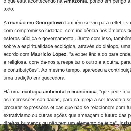
o que está acontecendo na
Amazônia
, pondo em perigo 
todo.
A
reunião em Georgetown
também serviu para refletir s
com compromisso cidadão, com incidência nos âmbitos d
esferas pública e governamental. Junto com isso, também
sobre a espiritualidade ecológica, através do diálogo, u
acordo com
Mauricio López
, "a experiência do para onde
e religiosa, convida-nos a respeitar o outro e a outra, par
e contribuições". Ao mesmo tempo, apareceu a contribui
uma tradição enriquecedora.
Há uma
ecologia ambiental e econômica
, “que pede mu
as impressões são dadas, para na Igreja a ser levado a sér
procurar expressões éticas que não se relacionem com f
extrativismo ou outras ações que ameaçam o futuro das p
direitos humanos ou não tem um elemento de ética", insist