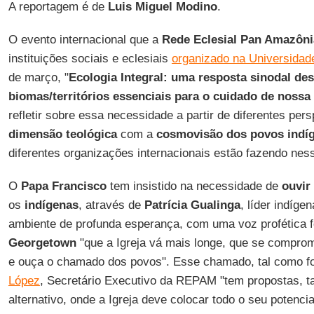
A reportagem é de
Luis Miguel Modino
.
O evento internacional que a
Rede Eclesial Pan Amazôn
instituições sociais e eclesiais
organizado na Universida
de março, "
Ecologia Integral: uma resposta sinodal de
biomas/territórios essenciais para o cuidado de nos
refletir sobre essa necessidade a partir de diferentes pe
dimensão teológica
com a
cosmovisão dos povos indí
diferentes organizações internacionais estão fazendo ness
O
Papa Francisco
tem insistido na necessidade de
ouvir
os
indígenas
, através de
Patrícia Gualinga
, líder indíg
ambiente de profunda esperança, com uma voz profética f
Georgetown
"que a Igreja vá mais longe, que se compr
e ouça o chamado dos povos". Esse chamado, tal como fo
López
, Secretário Executivo da REPAM "tem propostas,
alternativo, onde a Igreja deve colocar todo o seu potencia