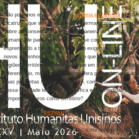
REPAM
.
Não podemos esquecer que o
sistema extrativista
faz dan
cicatrizes que se tornam marcas permanentes, em um grit
sobre as consequências de uma maneira de se relacionar
humanidade para o abismo, o que se concretiza em uma c
espremendo a todos. Esta situação exige uma nova mane
novos caminhos, uma preocupação que tem estado presen
regiões, territórios, biomas, em que em seis espaços dife
diferenciado, mas com uma atmosfera profundamente ade
duas perguntas fundamentalmente, como concretizar a en
nossa realidade territorial específica e que medidas con
tempos vindouros como território?
Nesse sentido, a
REPAM
apresentou sua experiência, qu
não é "um modelo, mas um caminho de vida que pode permi
encontrem o seu próprio caminho". Esta apresentação, de
Executivo da REPAM, tem feito "que luzes muito important