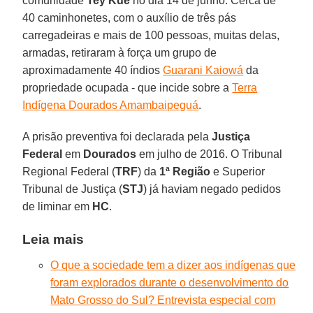
comunidade
Tey Kuê
no dia 14 de junho. Cerca de
40 caminhonetes, com o auxílio de três pás
carregadeiras e mais de 100 pessoas, muitas delas,
armadas, retiraram à força um grupo de
aproximadamente 40 índios
Guarani Kaiowá
da
propriedade ocupada - que incide sobre a
Terra
Indígena Dourados Amambaipeguá
.
A prisão preventiva foi declarada pela
Justiça
Federal
em
Dourados
em julho de 2016. O Tribunal
Regional Federal (
TRF
) da
1ª Região
e Superior
Tribunal de Justiça (
STJ
) já haviam negado pedidos
de liminar em
HC
.
Leia mais
O que a sociedade tem a dizer aos indígenas que
foram explorados durante o desenvolvimento do
Mato Grosso do Sul? Entrevista especial com