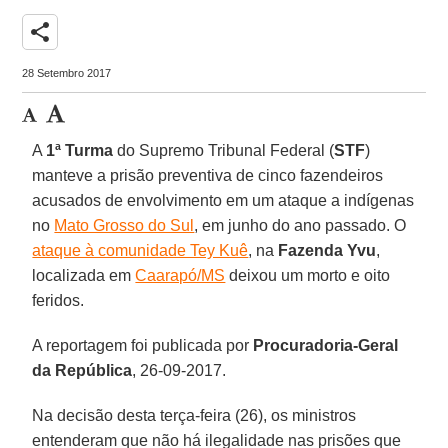
share
28 Setembro 2017
A
1ª Turma
do Supremo Tribunal Federal (
STF
)
manteve a prisão preventiva de cinco fazendeiros
acusados de envolvimento em um ataque a indígenas
no
Mato Grosso do Sul
, em junho do ano passado. O
ataque à comunidade Tey Kuê
, na
Fazenda
Yvu
,
localizada em
Caarapó/MS
deixou um morto e oito
feridos.
A reportagem foi publicada por
Procuradoria-Geral
da República
, 26-09-2017.
Na decisão desta terça-feira (26), os ministros
entenderam que não há ilegalidade nas prisões que