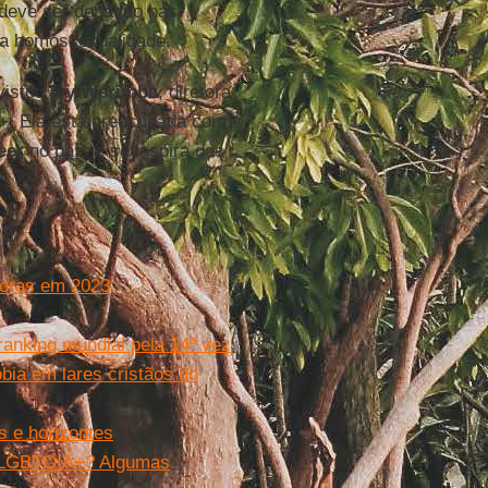
” deve ser debatido nas
 a homossexualidade.
evistou
Ivy Werimba
, diretora
+. Ela está preocupada com
eer
no país e se inspira das
oras em 2023
 ranking mundial pela 14ª vez
ia em lares cristãos do
s e horizontes
as LGBTQIA+? Algumas