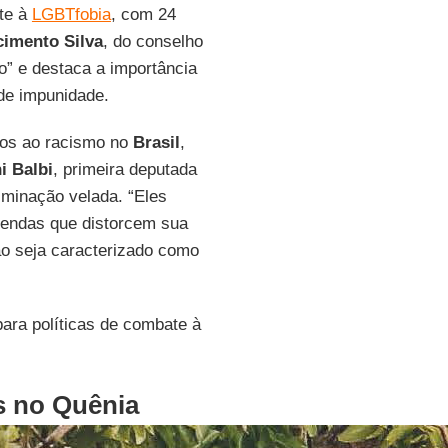
te à
LGBTfobia
, com 24
cimento Silva
, do conselho
” e destaca a importância
de impunidade.
os ao racismo no
Brasil
,
i Balbi
, primeira deputada
riminação velada. “Eles
endas que distorcem sua
ão seja caracterizado como
para políticas de combate à
s no Quênia