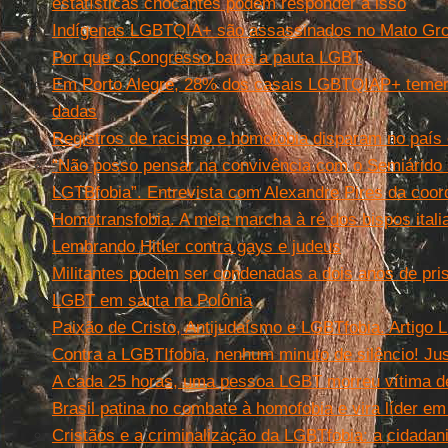
estatísticas chocantes podem responder a isso
Indígenas LGBTQIA+ são assassinados no Mato Gro
Por que o Congresso barra a pauta LGBT
Em Porto Alegre, 28% dos casais LGBTQIAP+ temem
dadas
Registros de racismo e homofobia disparam no país
“Não posso pensar na convivência com o Semiárido s
LGTBfobia”. Entrevista com Alexandre Pires da coo
Homotransfobia. A meia marcha à ré dos bispos itali
Lembrando Hitler contra gays e judeus
Militantes podem ser condenadas a dois anos de pri
LGBT em santa na Polônia
Paixão de Cristo, Antijudaísmo e LGBTfobia. Artigo 
Contra a LGBTIfobia, nenhum minuto de silêncio! Just
A cada 25 horas, uma pessoa LGBT morreu vítima de
Brasil patina no combate à homofobia e vira líder 
Cristãos e a criminalização da LGBTfobia: a cidadan