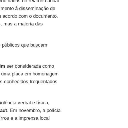
o dados do relatório anual
scimento à disseminação de
 De acordo com o documento,
s, mas a maioria das
os públicos que buscam
lim
ser considerada como
o, uma placa em homenagem
és conhecidos frequentados
lência verbal e física,
aut
. Em novembro, a polícia
rros e a imprensa local