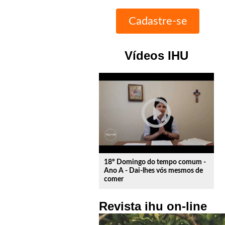
Vídeos IHU
play_circle_outline
18º Domingo do tempo comum -
Ano A - Dai-lhes vós mesmos de
comer
Revista ihu on-line