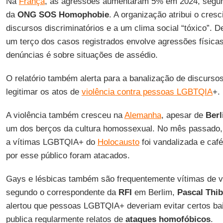
Na
França
, as agressões aumentaram 5% em 2024, segund
da
ONG SOS Homophobie
. A organização atribui o cre
discursos discriminatórios e a um clima social “tóxico”.
um terço dos casos registrados envolve agressões física
denúncias é sobre situações de assédio.
O relatório também alerta para a banalização de discurs
legitimar os atos de
violência contra pessoas LGBTQIA
+.
A violência também cresceu na
Alemanha
, apesar de
Ber
um dos berços da cultura homossexual. No mês passad
a vítimas LGBTQIA+ do
Holocausto
foi vandalizada e caf
por esse público foram atacados.
Gays e lésbicas também são frequentemente vítimas de vio
segundo o correspondente da
RFI
em Berlim,
Pascal Thib
alertou que pessoas LGBTQIA+ deveriam evitar certos bai
publica regularmente relatos de
ataques
homofóbicos
.