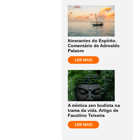
Itinerantes do Espírito.
Comentário de Adroaldo
Palaoro
LER MAIS
A mística zen budista na
trama da vida. Artigo de
Faustino Teixeira
LER MAIS