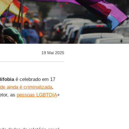
19 Mai 2025
ifobia
é celebrado em 17
e ainda é criminalizada
,
etor, as
pessoas LGBTQIA
+