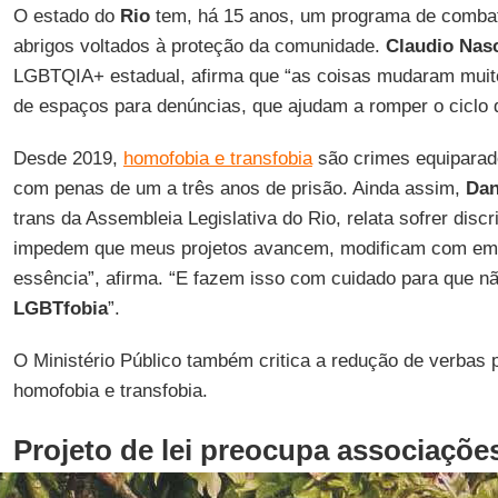
O estado do
Rio
tem, há 15 anos, um programa de comba
abrigos voltados à proteção da comunidade.
Claudio Nas
LGBTQIA+ estadual, afirma que “as coisas mudaram muito
de espaços para denúncias, que ajudam a romper o ciclo 
Desde 2019,
homofobia e transfobia
são crimes equiparad
com penas de um a três anos de prisão. Ainda assim,
Dan
trans da Assembleia Legislativa do Rio, relata sofrer disc
impedem que meus projetos avancem, modificam com em
essência”, afirma. “E fazem isso com cuidado para que n
LGBTfobia
”.
O Ministério Público também critica a redução de verbas 
homofobia e transfobia.
Projeto de lei preocupa associaçõe