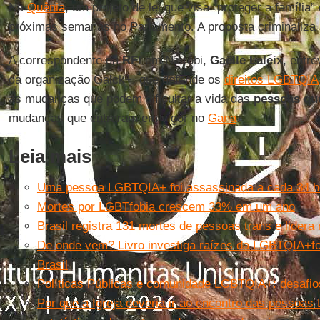
No
Quênia
, um projeto de lei que visa “proteger a família
próximas semanas no Parlamento. A proposta criminaliza
A correspondente da
RFI
em Nairóbi,
Gaëlle Laleix
, entr
da organização Galck+, que defende os
direitos LGBTQIA
as mudanças que podem dificultar a vida das
pessoas qu
mudanças que entraram em vigor no
Gana
.
Leia mais
Uma pessoa LGBTQIA+ foi assassinada a cada 34 h
Mortes por LGBTfobia crescem 33% em um ano
Brasil registra 131 mortes de pessoas trans e lidera
De onde vem? Livro investiga raízes da LGBTQIA+fob
Brasil
Políticas Públicas e comunidade LGBTQIA+: desafio
Por que a Igreja deveria ir ao encontro das pesso