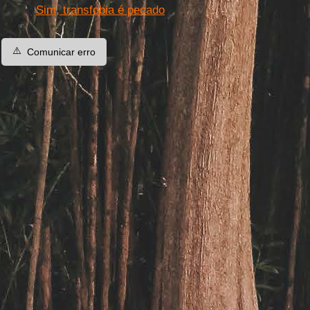
Sim, transfobia é pecado
⚠️
Comunicar erro