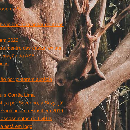
sso do Sul
 violência ao andar de mãos
 em 2022
e, dentro das casas, existe
rdenação da ASA
anos
são por pintarem auréola
Luís Corrêa Lima
iça por Severino, a Suzy, já!
 violência no Brasil em 2016
em assassinatos de LGBTs
ia está em jogo