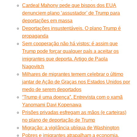
Cardeal Mahony pede que bispos dos EUA
denunciem plano ‘assustador’ de Trump para
deportações em massa
Deportações insustentáveis. O plano Trump é
propaganda
Sem cooperação não há vistos: é assim que
Trump pode forçar qualquer país a aceitar os
imigrantes que deporta. Artigo de Paola
Nagovitch
Milhares de migrantes temem celebrar o último
jantar de Ação de Graças nos Estados Unidos por
medo de serem deportados
“Trump é uma doença”. Entrevista com o xamã
Yanomami Davi Kopenawa
Prisões privadas esfregam as mãos (e carteiras)
no plano de deportação de Trump
Migração: a vigilância ubíqua de Washington
Pobres e imigrantes atrapalham a economia.