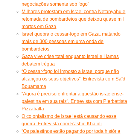
negociações somente sob fogo”
Milhares protestam em Israel contra Netanyahu e
retomada de bombardeios que deixou quase mil
mortos em Gaza
Israel quebra o cessar-fogo em Gaza, matando
mais de 300 pessoas em uma onda de
bombardeios
Gaza vive crise total enquanto Israel e Hamas
debatem trégua
“O cessar-fogo foi imposto a Israel porque não
alcançou os seus objetivos”. Entrevista com Saïd
Bouamama
“Agora é preciso enfrentar a questão israelense-
palestina em sua raiz”. Entrevista com Pierbattista
Pizzaballa
O colonialismo de Israel está causando essa
guerra. Entrevista com Rashid Khalidi
“Os palestinos estão pagando por toda história