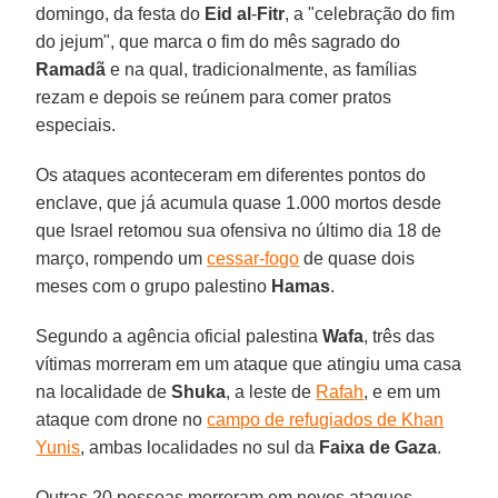
domingo, da festa do
Eid al
-
Fitr
, a "celebração do fim
do jejum", que marca o fim do mês sagrado do
Ramadã
e na qual, tradicionalmente, as famílias
rezam e depois se reúnem para comer pratos
especiais.
Os ataques aconteceram em diferentes pontos do
enclave, que já acumula quase 1.000 mortos desde
que Israel retomou sua ofensiva no último dia 18 de
março, rompendo um
cessar-fogo
de quase dois
meses com o grupo palestino
Hamas
.
Segundo a agência oficial palestina
Wafa
, três das
vítimas morreram em um ataque que atingiu uma casa
na localidade de
Shuka
, a leste de
Rafah
, e em um
ataque com drone no
campo de refugiados de Khan
Yunis
, ambas localidades no sul da
Faixa de Gaza
.
Outras 20 pessoas morreram em novos ataques