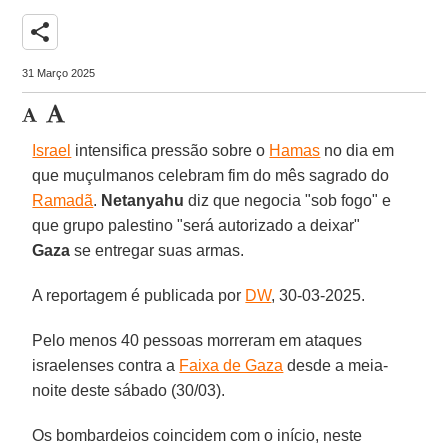
share
31 Março 2025
Israel
intensifica pressão sobre o
Hamas
no dia em
que muçulmanos celebram fim do mês sagrado do
Ramadã
.
Netanyahu
diz que negocia "sob fogo" e
que grupo palestino "será autorizado a deixar"
Gaza
se entregar suas armas.
A reportagem é publicada por
DW
, 30-03-2025.
Pelo menos 40 pessoas morreram em ataques
israelenses contra a
Faixa de Gaza
desde a meia-
noite deste sábado (30/03).
Os bombardeios coincidem com o início, neste