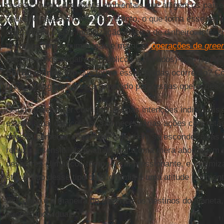
ressarcimento dos danos ambientais que afligem os paíse
pequeno passo à frente. Entretanto, o que torna esse res
operacional dessa mobilização maciça de dinheiro. Infeliz
devemos temer numerosas e maciças
operações de
gree
desempenhos negativos (públicos e privados) com hipotét
Sul do mundo
. De que forma essas ajudas ocorrerão? C
nível de segurança será garantido para essas operações?
O todo parece ser confiado às boas intenções individuais.
estado atual das coisas, são necessárias ações concret
deveria começar a entender isso, sem se esconder atrás d
reduzir a sensibilidade ambiental a uma mera abordagem i
desastres climáticos tornou-se impressionante, e minimiz
status quo desse tipo de economia é uma atitude realmente
Essa não é a maneira de governar os destinos do planet
nações individuais.