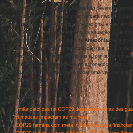
As conferências das
Nações Unidas
não devem se tornar 
maus comportamentos e a impotência para mudar. O que s
que não existe uma governança internacional e que, em ní
sujeito da política capaz de enfrentar a situação. O últim
próximo ano em
Belém
, no meio da
Amazônia
. Será inte
Lula
conseguirá conciliar uma população que, por um lado
desmatamento e os efeitos climáticos e, por outro, é pres
ligados à economia do petróleo e do agronegócio. Em um
Inácio Lula da Silva
já perdeu o poder uma vez, será que 
erro? Espero que não.
Leia mais
Irmãs católicas na COP29 destacam formas desigu
climáticas impactam as mulheres
COP29 termina com meta insuficiente para financiam