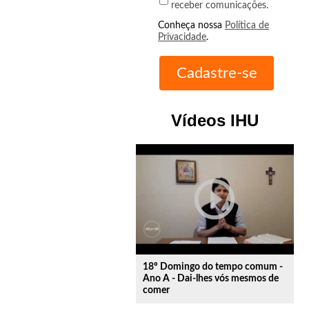
receber comunicações.
Conheça nossa
Política de
Privacidade
.
Vídeos IHU
play_circle_outline
18º Domingo do tempo comum -
Ano A - Dai-lhes vós mesmos de
comer