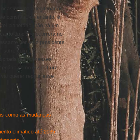
ocasiões para legitimar os
e constata, no entanto, é
vel planetário, não há um
o canto do cisne ocorrerá no
ressante ver se o presidente
, sofre com o
sionada por interesses
 cenário como esse,
Luiz
vai querer repetir esse
ais como as mudanças
ento climático até 2035