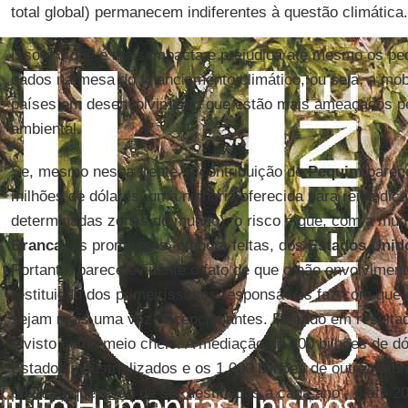
total global) permanecem indiferentes à questão climática.
Isso é o que é mais impacta e prejudica até mesmo os p
dados na mesa do financiamento climático, ou seja, a mob
países em desenvolvimento que estão mais ameaçados pel
ambiental.
Se, mesmo nessa frente, a contribuição de
Pequim
parece
milhões de dólares, uma ninharia oferecida para reivindic
determinadas zonas do mundo), o risco é que, com a mu
Branca
, as promessas, embora feitas, dos
Estados Unid
Portanto, parece evidente o fato de que o não envolvimen
restituição dos primeiríssimos responsáveis faz com que
sejam mais uma vez decepcionantes. Falando em resultado
é visto como meio cheio. A mediação de 300 bilhões de dó
Estados industrializados e os 1.000 bilhões de outra natu
privada) que terão de ser destinados a cada ano - e até 2