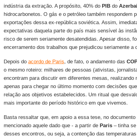
indústria da extração. A propósito, 40% do
PIB
do
Azerba
hidrocarbonetos. O gás e o petróleo também respondem 
exportações dessa ex-república soviética. Assim, imediat
expectativas daquela parte do país mais sensível às inst
risco de serem seriamente desatendidas. Apesar disso, f
encerramento dos trabalhos que prejudicou seriamente a c
Depois do
acordo de Paris
, de fato, o andamento das
COP
o mesmo roteiro: milhares de pessoas (ativistas, jornalista
encontram para discutir em diferentes mesas, realizando 
apenas para chegar no último momento com decisões que
relação aos objetivos estabelecidos. Um ritual que desvalo
mais importante do período histórico em que vivemos.
Basta ressaltar que, em apoio a essa tese, no documento 
mencionado aquele dado que - a partir de
Paris
– tinha se
desses encontros, ou seja, a contenção das temperatura