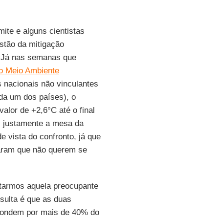
ite e alguns cientistas
estão da mitigação
. Já nas semanas que
o Meio Ambiente
 nacionais não vinculantes
da um dos países), o
alor de +2,6°C até o final
, justamente a mesa da
 vista do confronto, já que
raram que não querem se
armos aquela preocupante
esulta é que as duas
pondem por mais de 40% do