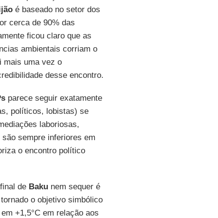
ijão
é baseado no setor dos
por cerca de 90% das
amente ficou claro que as
âncias ambientais corriam o
oi mais uma vez o
redibilidade desse encontro.
s
parece seguir exatamente
s, políticos, lobistas) se
mediações laboriosas,
 são sempre inferiores em
riza o encontro político
final de
Baku
nem sequer é
 tornado o objetivo simbólico
s em +1,5°C em relação aos