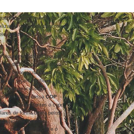
equenos passos que foram
ilização de fundos para os
os efeitos da crise
 realmente ridícula (poucos
ar um domínio político sobre
dança iminente na
Casa
os
não sejam mantidas.
to nesse processo de
 os resultados dessa
COP
s, por várias fontes o copo
lares de forma direta pelos
reza (essencialmente
035 - para a contenção e o