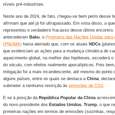
níveis pré-industriais.
Neste ano de 2024, de fato, chegou-se bem perto desse lim
afirmam que até já foi ultrapassado. Em vista disso, a qu
representou o verdadeiro fracasso desse último encontro
antecederam
Baku
, o
Programa das Nações Unidas para 
(PNUMA)
havia alertado que, com os atuais
NDCs
(planos
que evidenciam as ações para a mudança climática de ca
aquecimento global, na melhor das hipóteses, excederá o v
do século, com efeitos realmente apocalípticos. Pois bem
mitigação foi a mais incandescente, até mesmo do ponto de
alguns países, entre os quais se destaca a
China
, decla
submeter a nenhuma restrição às
emissões de CO2
.
E se à posição da
República Popular da China
acrescent
do novo presidente dos
Estados Unidos
,
Trump
, o que r
primeiras nações em termos de emissões (sozinhas, res