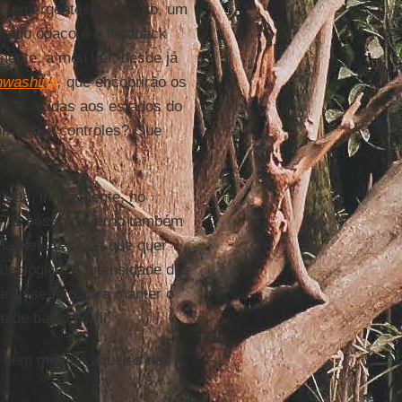
s emergentes é, de fato, um
ultado opaco é o feedback
mente, a meu ver, desde já
nwashing
,
que encobrirão os
icas ajudas aos estados do
om quais controles? Que
 Mas, infelizmente, no
as. E nosso governo também
aquela retórica que quer
deológica. A intensidade dos
ar esse fato para manter o
 de baixo perfil.
a, nem mesmo aqueles das