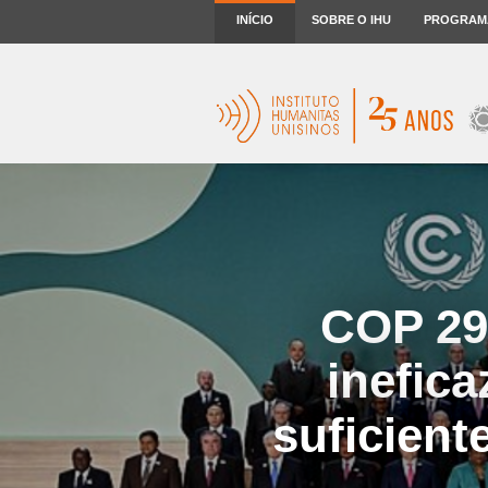
INÍCIO
SOBRE O IHU
PROGRAM
COP 29
inefic
suficient