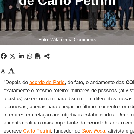
de Carlo Petrini
Foto: Wikimedia Commons
"Depois do
acordo de Paris
, de fato, o andamento das
CO
exatamente o mesmo roteiro: milhares de pessoas (ativistas
lobistas) se encontram para discutir em diferentes mesas
laboriosas, apenas para chegar no último momento com 
inferiores em relação aos objetivos estabelecidos. Um ritu
encontro político mais importante do período histórico em
escreve
Carlo Petrini
, fundador do
Slow Food
,
ativista e g