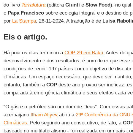
do livro
Terrafutura
(editora
Giunti
e
Slow Food
), no qua
o
Papa Francisco
sobre ecologia integral e o destino do p
por
La Stampa
, 26-11-2024. A tradução é de
Luisa Raboli
Eis o artigo.
Há poucos dias terminou a
COP 29 em Baku
. Antes de qu
desenvolvimento e dos resultados, é bom dizer que esse 
condições de reunir 197 países com o objetivo de discutir
climáticas. Um espaço necessário, que deve ser mantido,
entanto, também a
COP
deste ano provou ser ineficaz, e
comparada à emergência climática e seus efeitos cada ve
“O gás e o petróleo são um dom de Deus”. Com essas pal
azerbaijano
Ilham Aliyev
abriu a
29ª Conferência da ONU
Climáticas
. Pelo segundo ano consecutivo, de fato, a
CO
baseado no multilateralismo - foi realizada em um país c