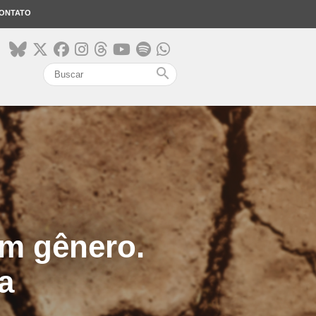
ONTATO
search
em gênero.
a