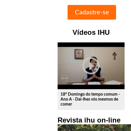
Vídeos IHU
play_circle_outline
18º Domingo do tempo comum -
Ano A - Dai-lhes vós mesmos de
comer
Revista ihu on-line