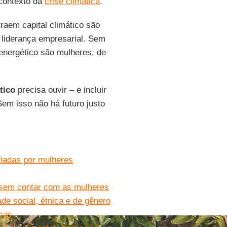
contexto da
crise climática
.
raem capital climático são
liderança empresarial. Sem
energético são mulheres, de
tico
precisa ouvir – e incluir
em isso não há futuro justo
fiadas por mulheres
 sem contar com as mulheres
de social, étnica e de gênero
cas