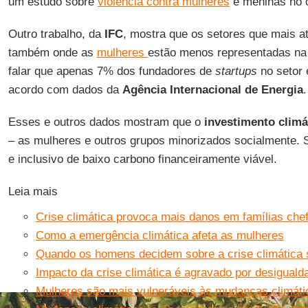
um estudo sobre
violência contra mulheres
e meninas no 
Outro trabalho, da
IFC
, mostra que os setores que mais at
também onde as
mulheres
estão menos representadas na 
falar que apenas 7% dos fundadores de
startups
no setor 
acordo com dados da
Agência Internacional de Energia
.
Esses e outros dados mostram que o
investimento climá
– as mulheres e outros grupos minorizados socialmente. S
e inclusivo de baixo carbono financeiramente viável.
Leia mais
Crise climática provoca mais danos em famílias che
Como a emergência climática afeta as mulheres
Quando os homens decidem sobre a crise climática
Impacto da crise climática é agravado por desigualda
Mulheres são mais vulneráveis às mudanças climáti