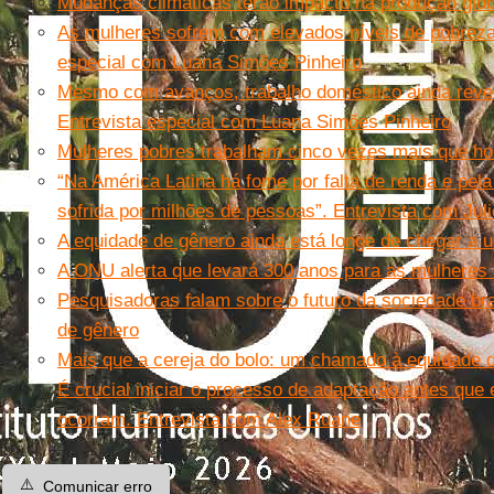
Mudanças climáticas terão impacto na produção glob
As mulheres sofrem com elevados níveis de pobreza
especial com Luana Simões Pinheiro
Mesmo com avanços, trabalho doméstico ainda revel
Entrevista especial com Luana Simões Pinheiro
Mulheres pobres trabalham cinco vezes mais que h
“Na América Latina há fome por falta de renda e pe
sofrida por milhões de pessoas”. Entrevista com Jul
A equidade de gênero ainda está longe de chegar a u
A ONU alerta que levará 300 anos para as mulheres
Pesquisadoras falam sobre o futuro da sociedade bras
de gênero
Mais que a cereja do bolo: um chamado à equidade 
É crucial iniciar o processo de adaptação antes que
ocorram. Entrevista com Alex Ruane
⚠️
Comunicar erro