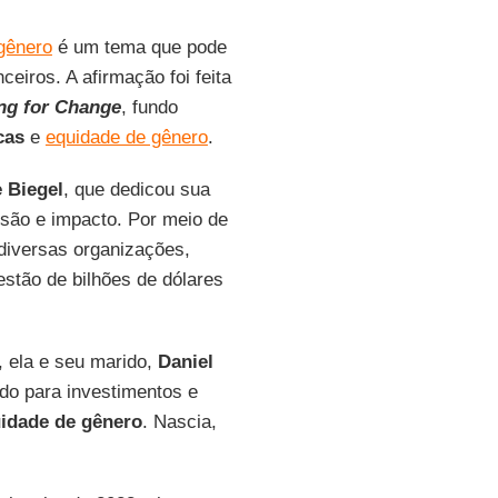
gênero
é um tema que pode
ceiros. A afirmação foi feita
ng for Change
, fundo
cas
e
equidade de gênero
.
 Biegel
, que dedicou sua
usão e impacto. Por meio de
 diversas organizações,
gestão de bilhões de dólares
 ela e seu marido,
Daniel
do para investimentos e
idade de gênero
. Nascia,