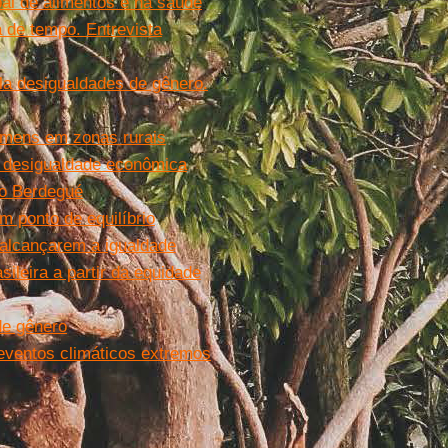
al de alimentos e na saúde
 de tempo. Entrevista
a desigualdades de gênero.
omens em zonas rurais
la desigualdade econômica
io Berdegué
m ponto de equilíbrio
 alcançarem a igualdade
ileira a partir da equidade
de gênero
 eventos climáticos extremos