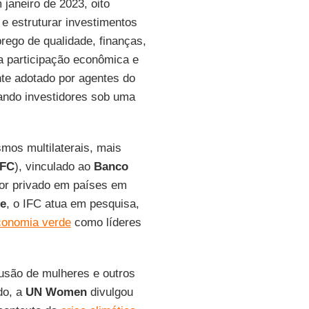
 janeiro de 2023, oito
 e estruturar investimentos
rego de qualidade, finanças,
a participação econômica e
te adotado por agentes do
ando investidores sob uma
os multilaterais, mais
IFC
), vinculado ao
Banco
tor privado em países em
te
, o IFC atua em pesquisa,
conomia verde
como líderes
usão de mulheres e outros
do, a
UN Women
divulgou