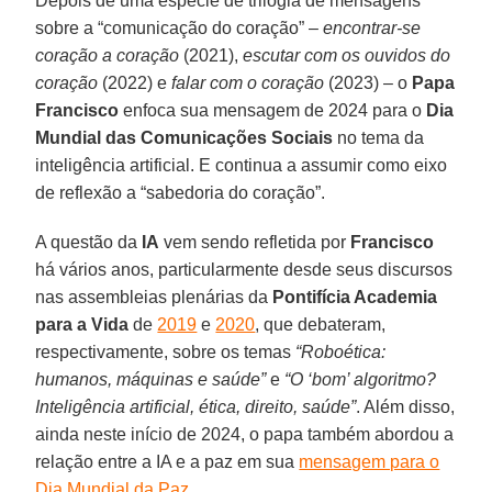
Depois de uma espécie de trilogia de mensagens
sobre a “comunicação do coração” –
encontrar-se
coração a coração
(2021),
escutar com os ouvidos do
coração
(2022) e
falar com o coração
(2023) – o
Papa
Francisco
enfoca sua mensagem de 2024 para o
Dia
Mundial das Comunicações Sociais
no tema da
inteligência artificial. E continua a assumir como eixo
de reflexão a “sabedoria do coração”.
A questão da
IA
vem sendo refletida por
Francisco
há vários anos, particularmente desde seus discursos
nas assembleias plenárias da
Pontifícia Academia
para a Vida
de
2019
e
2020
, que debateram,
respectivamente, sobre os temas
“Roboética:
humanos, máquinas e saúde”
e
“O ‘bom’ algoritmo?
Inteligência artificial, ética, direito, saúde”
. Além disso,
ainda neste início de 2024, o papa também abordou a
relação entre a IA e a paz em sua
mensagem para o
Dia Mundial da Paz
.