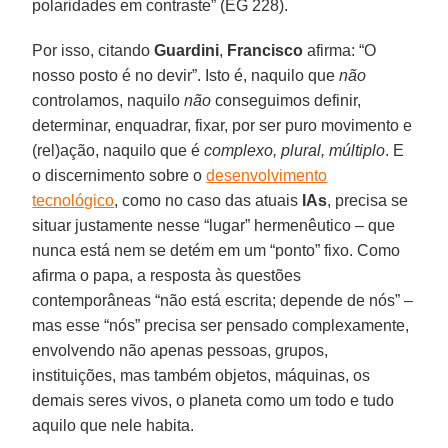
polaridades em contraste” (EG 228).
Por isso, citando
Guardini
,
Francisco
afirma: “O
nosso posto é no devir”. Isto é, naquilo que
n
ão
controlamos, naquilo
não
conseguimos definir,
determinar, enquadrar, fixar, por ser puro movimento e
(rel)ação, naquilo que é
complexo, plural, múltiplo
. E
o discernimento sobre o
desenvolvimento
tecnológico
, como no caso das atuais
IAs
, precisa se
situar justamente nesse “lugar” hermenêutico – que
nunca está nem se detém em um “ponto” fixo. Como
afirma o papa, a resposta às questões
contemporâneas “não está escrita; depende de nós” –
mas esse “nós” precisa ser pensado complexamente,
envolvendo não apenas pessoas, grupos,
instituições, mas também objetos, máquinas, os
demais seres vivos, o planeta como um todo e tudo
aquilo que nele habita.