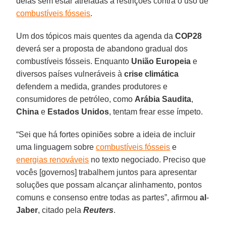
delas sem estar atreladas a restrições contra o uso de
combustíveis fósseis
.
Um dos tópicos mais quentes da agenda da
COP28
deverá ser a proposta de abandono gradual dos
combustíveis fósseis. Enquanto
União Europeia
e
diversos países vulneráveis à
crise climática
defendem a medida, grandes produtores e
consumidores de petróleo, como
Arábia Saudita
,
China
e
Estados Unidos
, tentam frear esse ímpeto.
“Sei que há fortes opiniões sobre a ideia de incluir
uma linguagem sobre
combustíveis fósseis
e
energias renováveis
no texto negociado. Preciso que
vocês [governos] trabalhem juntos para apresentar
soluções que possam alcançar alinhamento, pontos
comuns e consenso entre todas as partes”, afirmou
al
-
Jaber
, citado pela
Reuters
.