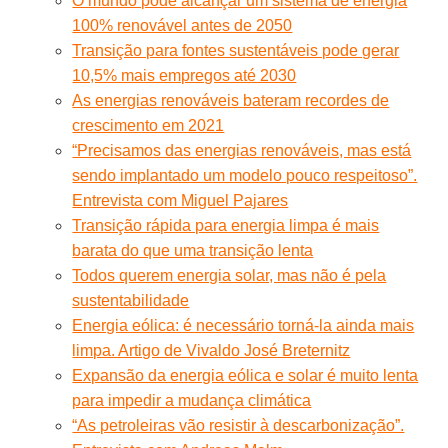
O mundo pode alcançar um sistema de energia
100% renovável antes de 2050
Transição para fontes sustentáveis pode gerar
10,5% mais empregos até 2030
As energias renováveis bateram recordes de
crescimento em 2021
“Precisamos das energias renováveis, mas está
sendo implantado um modelo pouco respeitoso”.
Entrevista com Miguel Pajares
Transição rápida para energia limpa é mais
barata do que uma transição lenta
Todos querem energia solar, mas não é pela
sustentabilidade
Energia eólica: é necessário torná-la ainda mais
limpa. Artigo de Vivaldo José Breternitz
Expansão da energia eólica e solar é muito lenta
para impedir a mudança climática
“As petroleiras vão resistir à descarbonização”.