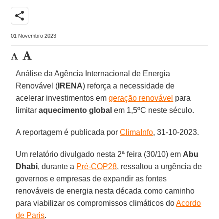
share
01 Novembro 2023
Análise da Agência Internacional de Energia
Renovável (
IRENA
) reforça a necessidade de
acelerar investimentos em
geração renovável
para
limitar
aquecimento global
em 1,5ºC neste século.
A reportagem é publicada por
ClimaInfo
, 31-10-2023.
Um relatório divulgado nesta 2ª feira (30/10) em
Abu
Dhabi
, durante a
Pré-COP28
, ressaltou a urgência de
governos e empresas de expandir as fontes
renováveis de energia nesta década como caminho
para viabilizar os compromissos climáticos do
Acordo
de Paris
.