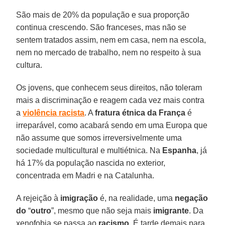
São mais de 20% da população e sua proporção
continua crescendo. São franceses, mas não se
sentem tratados assim, nem em casa, nem na escola,
nem no mercado de trabalho, nem no respeito à sua
cultura.
Os jovens, que conhecem seus direitos, não toleram
mais a discriminação e reagem cada vez mais contra
a
violência
racista
. A
fratura étnica da França
é
irreparável, como acabará sendo em uma Europa que
não assume que somos irreversivelmente uma
sociedade multicultural e multiétnica. Na
Espanha
, já
há 17% da população nascida no exterior,
concentrada em Madri e na Catalunha.
A rejeição à
imigração
é, na realidade, uma
negação
do
“
outro
”, mesmo que não seja mais
imigrante
. Da
xenofobia se passa ao
racismo
. É tarde demais para