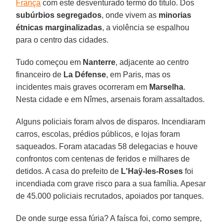
França
com este desventurado termo do título. Dos
subúrbios segregados
, onde vivem as
minorias
étnicas
marginalizadas
, a violência se espalhou
para o centro das cidades.
Tudo começou em
Nanterre
, adjacente ao centro
financeiro de
La Défense
, em Paris, mas os
incidentes mais graves ocorreram em
Marselha
.
Nesta cidade e em Nîmes, arsenais foram assaltados.
Alguns policiais foram alvos de disparos. Incendiaram
carros, escolas, prédios públicos, e lojas foram
saqueados. Foram atacadas 58 delegacias e houve
confrontos com centenas de feridos e milhares de
detidos. A casa do prefeito de
L'Haÿ-les-Roses
foi
incendiada com grave risco para a sua família. Apesar
de 45.000 policiais recrutados, apoiados por tanques.
De onde surge essa fúria? A faísca foi, como sempre,