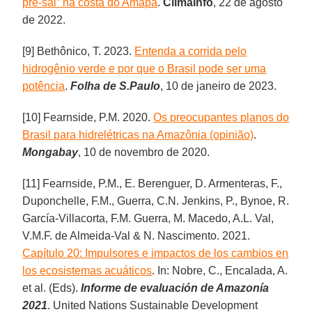
pré-sal” na costa do Amapá
.
ClimaInfo
, 22 de agosto
de 2022.
[9] Bethônico, T. 2023.
Entenda a corrida pelo
hidrogênio verde e por que o Brasil pode ser uma
potência
.
Folha de S.Paulo
, 10 de janeiro de 2023.
[10] Fearnside, P.M. 2020.
Os preocupantes planos do
Brasil para hidrelétricas na Amazônia (opinião)
.
Mongabay
, 10 de novembro de 2020.
[11] Fearnside, P.M., E. Berenguer, D. Armenteras, F.,
Duponchelle, F.M., Guerra, C.N. Jenkins, P., Bynoe, R.
García-Villacorta, F.M. Guerra, M. Macedo, A.L. Val,
V.M.F. de Almeida-Val & N. Nascimento. 2021.
Capítulo 20: Impulsores e impactos de los cambios en
los ecosistemas acuáticos
. In: Nobre, C., Encalada, A.
et al. (Eds).
Informe de evaluación de Amazonía
2021
. United Nations Sustainable Development