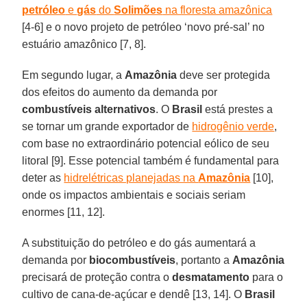
petróleo
e
gás
do
Solimões
na floresta amazônica
[4-6] e o novo projeto de petróleo ‘novo pré-sal’ no
estuário amazônico [7, 8].
Em segundo lugar, a
Amazônia
deve ser protegida
dos efeitos do aumento da demanda por
combustíveis alternativos
. O
Brasil
está prestes a
se tornar um grande exportador de
hidrogênio verde
,
com base no extraordinário potencial eólico de seu
litoral [9]. Esse potencial também é fundamental para
deter as
hidrelétricas planejadas na
Amazônia
[10],
onde os impactos ambientais e sociais seriam
enormes [11, 12].
A substituição do petróleo e do gás aumentará a
demanda por
biocombustíveis
, portanto a
Amazônia
precisará de proteção contra o
desmatamento
para o
cultivo de cana-de-açúcar e dendê [13, 14]. O
Brasil