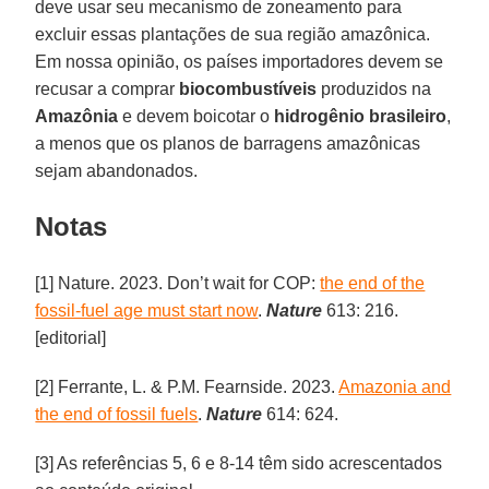
deve usar seu mecanismo de zoneamento para
excluir essas plantações de sua região amazônica.
Em nossa opinião, os países importadores devem se
recusar a comprar
biocombustíveis
produzidos na
Amazônia
e devem boicotar o
hidrogênio brasileiro
,
a menos que os planos de barragens amazônicas
sejam abandonados.
Notas
[1] Nature. 2023. Don’t wait for COP:
the end of the
fossil-fuel age must start now
.
Nature
613: 216.
[editorial]
[2] Ferrante, L. & P.M. Fearnside. 2023.
Amazonia and
the end of fossil fuels
.
Nature
614: 624.
[3] As referências 5, 6 e 8-14 têm sido acrescentados