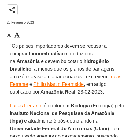
share
28 Fevereiro 2023
"Os países importadores devem se recusar a
comprar
biocombustíveis
produzidos
na
Amazônia
e devem boicotar o
hidrogênio
brasileiro
, a menos que os planos de barragens
amazônicas sejam abandonados", escrevem
Lucas
Ferrante
e
Philip Martin Fearnside
, em artigo
publicado por
Amazônia Real
, 23-02-2023.
Lucas Ferrante
é doutor em
Biologia
(Ecologia) pelo
Instituto Nacional de Pesquisas da Amazônia
(
Inpa)
e atualmente é pós-doutorando na
Universidade Federal do Amazonas
(
Ufam
). Tem
pesquisado agentes do desmatamento, buscando