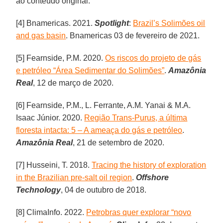
ao conteúdo original.
[4] Bnamericas. 2021.
Spotlight
:
Brazil’s Solimões oil
and gas basin
. Bnamericas 03 de fevereiro de 2021.
[5] Fearnside, P.M. 2020.
Os riscos do projeto de gás
e petróleo “Área Sedimentar do Solimões”
.
Amazônia
Real
, 12 de março de 2020.
[6] Fearnside, P.M., L. Ferrante, A.M. Yanai & M.A.
Isaac Júnior. 2020.
Região Trans-Purus, a última
floresta intacta: 5 – A ameaça do gás e petróleo
.
Amazônia Real
, 21 de setembro de 2020.
[7] Husseini, T. 2018.
Tracing the history of exploration
in the Brazilian pre-salt oil region
.
Offshore
Technology
, 04 de outubro de 2018.
[8] ClimaInfo. 2022.
Petrobras quer explorar “novo