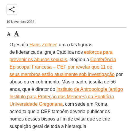
share
10 Novembro 2022
O jesuíta
Hans Zollner
, uma das figuras
de liderança da Igreja Católica nos
esforços para
prevenir os abusos sexuais
, elogiou a
Conferência
Episcopal Francesa – CEF por revelar que 11 de
seus membros estão atualmente sob investigação
por
abuso ou encobrimento. Mas o padre jesuíta de 56
anos, que é diretor do
Instituto de Antropologia (antigo
Instituto para Proteção dos Menores) da Pontifícia
Universidade Gregoriana
, com sede em Roma,
acredita que a
CEF
também deveria publicar os
nomes desses bispos a fim de evitar que se crie
suspeição geral de toda a hierarquia.