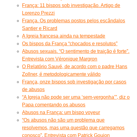
França: 11 bispos sob investigação. Artigo de
Lorenzo Prezzi
França. Os problemas postos pelos escândalos
Santier e Ricard
A Igreja francesa ainda na tempestade
Os bispos da França “chocados e resolutos”
Abusos sexuais. “O sentimento de traição é forte”.
Entrevista com Véronique Margron
O Relatório Sauvé, de acordo com o padre Hans
Zollner, é metodologicamente válido
França, onze bispos sob investigação por casos
de abusos
“A Igreja não pode ser uma ‘sem-vergonha’”, diz o
Papa comentando os abusos
Abusos na França: um bispo voyeur
“Os abusos não são um problema que
resolvemos, mas uma questão que carregamos
conosco”. Entrevista com Patrick Goujon