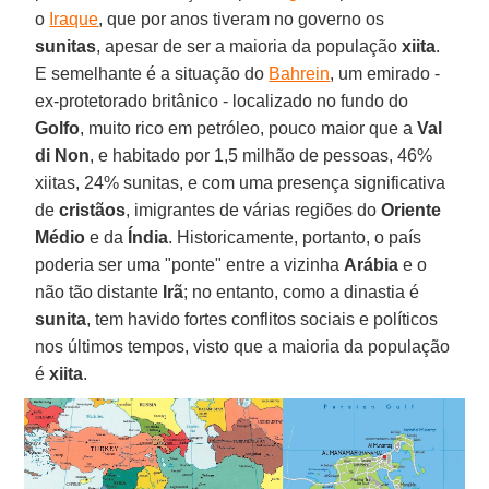
o
Iraque
, que por anos tiveram no governo os
sunitas
, apesar de ser a maioria da população
xiita
.
E semelhante é a situação do
Bahrein
, um emirado -
ex-protetorado britânico - localizado no fundo do
Golfo
, muito rico em petróleo, pouco maior que a
Val
di Non
, e habitado por 1,5 milhão de pessoas, 46%
xiitas, 24% sunitas, e com uma presença significativa
de
cristãos
, imigrantes de várias regiões do
Oriente
Médio
e da
Índia
. Historicamente, portanto, o país
poderia ser uma "ponte" entre a vizinha
Arábia
e o
não tão distante
Irã
; no entanto, como a dinastia é
sunita
, tem havido fortes conflitos sociais e políticos
nos últimos tempos, visto que a maioria da população
é
xiita
.