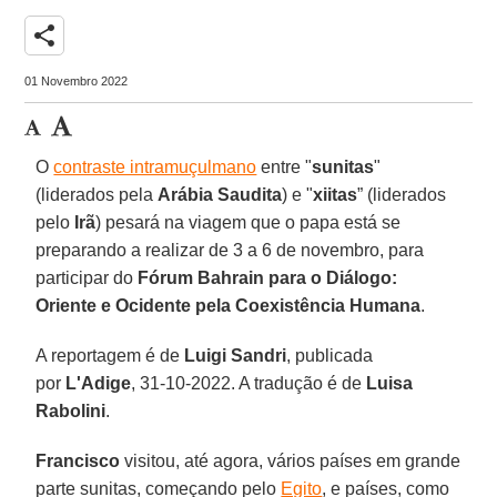
share
01 Novembro 2022
O
contraste intramuçulmano
entre "
sunitas
"
(liderados pela
Arábia Saudita
) e "
xiitas
” (liderados
pelo
Irã
) pesará na viagem que o papa está se
preparando a realizar de 3 a 6 de novembro, para
participar do
Fórum Bahrain para o Diálogo:
Oriente e Ocidente pela Coexistência Humana
.
A reportagem é de
Luigi Sandri
, publicada
por
L'Adige
, 31-10-2022. A tradução é de
Luisa
Rabolini
.
Francisco
visitou, até agora, vários países em grande
parte sunitas, começando pelo
Egito
, e países, como