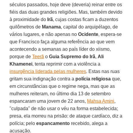
séculos passados, hoje deve (deveria) reinar entre os
fiéis das duas grandes religiões. Mas, também devido
à proximidade do
Irã
, cujas costas ficam a duzentos
quilômetros de
Manama
, capital do arquipélago, de
vários lugares, e não apenas no
Ocidente
, espera-se
que Francisco faça alguma referência ao que vem
acontecendo a semanas ao país líder do xiismo,
porque de
Teerã
o
Guia Supremo do Irã
,
Ali
Khamenei
, tenta reprimir com a violência a
insurgência liderada pelas mulheres
. Estas nas ruas
gritam sua indignação contra a
polícia religiosa
que,
em circunstâncias que o regime nega, mas que as
mulheres reiteram, no último dia 13 de setembro
espancaram uma jovem de 22 anos,
Mahsa Amini
,
"culpada" de não usar o véu na forma estabelecida;
presa, ela morreu na prisão: de ataque cardíaco, diz a
polícia; pelo
espancamento
recebido, alega a
acusação.