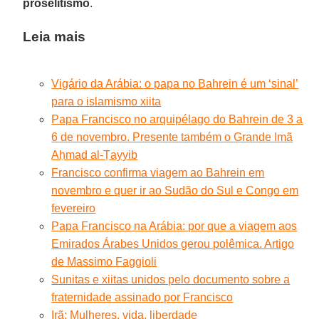
proselitismo
.
Leia mais
Vigário da Arábia: o papa no Bahrein é um ‘sinal’
para o islamismo xiita
Papa Francisco no arquipélago do Bahrein de 3 a
6 de novembro. Presente também o Grande Imã
Aḥmad al-Ṭayyib
Francisco confirma viagem ao Bahrein em
novembro e quer ir ao Sudão do Sul e Congo em
fevereiro
Papa Francisco na Arábia: por que a viagem aos
Emirados Árabes Unidos gerou polêmica. Artigo
de Massimo Faggioli
Sunitas e xiitas unidos pelo documento sobre a
fraternidade assinado por Francisco
Irã: Mulheres, vida, liberdade