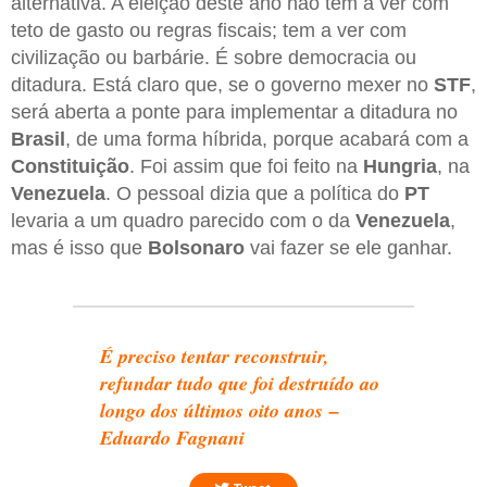
alternativa. A eleição deste ano não tem a ver com
teto de gasto ou regras fiscais; tem a ver com
civilização ou barbárie. É sobre democracia ou
ditadura. Está claro que, se o governo mexer no
STF
,
será aberta a ponte para implementar a ditadura no
Brasil
, de uma forma híbrida, porque acabará com a
Constituição
. Foi assim que foi feito na
Hungria
, na
Venezuela
. O pessoal dizia que a política do
PT
levaria a um quadro parecido com o da
Venezuela
,
mas é isso que
Bolsonaro
vai fazer se ele ganhar.
É preciso tentar reconstruir,
refundar tudo que foi destruído ao
longo dos últimos oito anos –
Eduardo Fagnani