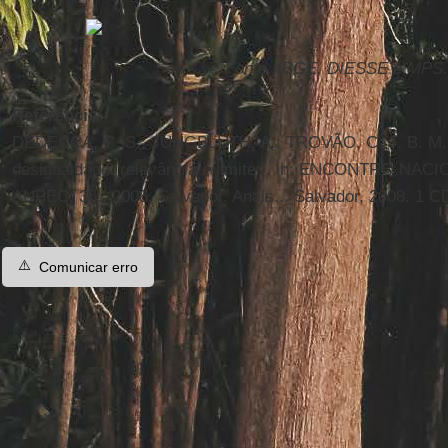
Fonte: IBGE, DIESSE e MPS.
Referência
:
DEDECCA, C. S.; JUNGBLUTH, A.; TROVÃO, C. J. B. M. 
desigualdade: relevância e limites. In: ENCONTRO N
ANPEC, 36., 2008, Salvador. Anais... Salvador, 2008. 1 
⚠️
Comunicar erro