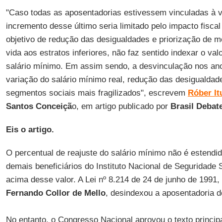
"Caso todas as aposentadorias estivessem vinculadas à v
incremento desse último seria limitado pelo impacto fiscal
objetivo de redução das desigualdades e priorização de m
vida aos estratos inferiores, não faz sentido indexar o va
salário mínimo. Em assim sendo, a desvinculação nos ano
variação do salário mínimo real, redução das desigualdad
segmentos sociais mais fragilizados", escrevem
Róber Itu
Santos Conceiçã
o, em artigo publicado por
Brasil Debat
Eis o artigo.
O percentual de reajuste do salário mínimo não é estendi
demais beneficiários do Instituto Nacional de Seguridade
acima desse valor. A Lei nº 8.214 de 24 de junho de 1991,
Fernando Collor de Mello
, desindexou a aposentadoria d
No entanto, o Congresso Nacional aprovou o texto princip