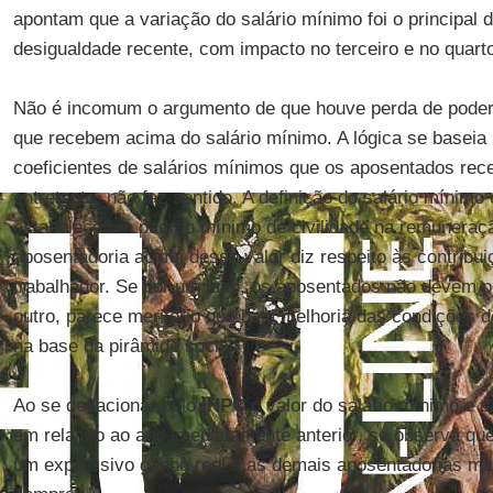
apontam que a variação do salário mínimo foi o principal
desigualdade recente, com impacto no terceiro e no quart
Não é incomum o argumento de que houve perda de poder 
que recebem acima do salário mínimo. A lógica se basei
coeficientes de salários mínimos que os aposentados re
entretanto, não faz sentido. A definição do salário mínimo 
estabelece um padrão mínimo de civilidade na remuneraçã
aposentadoria acima desse valor diz respeito às contribui
trabalhador. Se por um lado, os aposentados não devem p
outro, parece meritório que haja melhoria das condições 
na base da pirâmide social.
Ao se deflacionar pelo
INPC
o valor do salário mínimo e 
em relação ao ano imediatamente anterior, se observa que
um expressivo ganho real e as demais aposentadorias ma