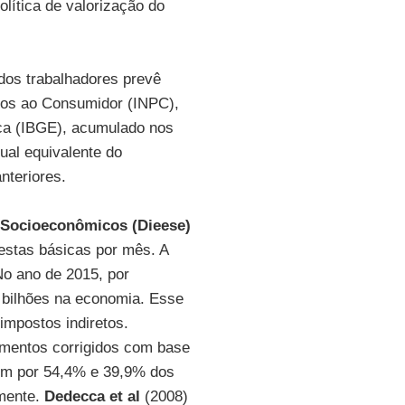
lítica de valorização do
dos trabalhadores prevê
ços ao Consumidor (INPC),
tica (IBGE), acumulado nos
ual equivalente do
nteriores.
s Socioeconômicos (Dieese)
estas básicas por mês. A
No ano de 2015, por
4 bilhões na economia. Esse
impostos indiretos.
imentos corrigidos com base
m por 54,4% e 39,9% dos
amente.
Dedecca et al
(2008)