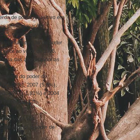
rda de poder aquisitivo em
as pelas elevações
015, o valor das
houve manutenção do poder
perior ao valor de 1996.
compra das aposentadorias.
scimento do poder de
 (11,06%), 2007 (5,6%),
%), 1997 (-1,81%) e 2004
a foi de 112,12%.
xar o valor das
cabe reduzir o poder de