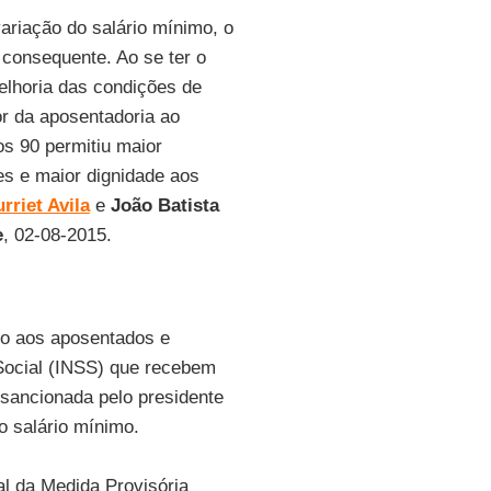
ariação do salário mínimo, o
 consequente. Ao se ter o
elhoria das condições de
lor da aposentadoria ao
s 90 permitiu maior
es e maior dignidade aos
rriet Avila
e
João Batista
e
, 02-08-2015.
do aos aposentados e
 Social (INSS) que recebem
 sancionada pelo presidente
o salário mínimo.
al da Medida Provisória