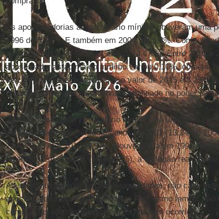
compra.
As aposentadorias acima salário mínimo obtiveram uma pe
1996 de 5,72%. E também em 2004, de 5,3%. Compensad
positivas em 2003 (4,33%) e 2010 (3,47%). Entre 2010 e 2
aposentadorias acima do mínimo variou 0,10%, ou seja, 
de compra. Cabe destacar que o valor de 2015 é 3,23% su
Isso quer dizer que há relativa estabilidade no poder de 
Já quando se observa o salário mínimo, há um nítido cre
compra. Particularmente nos anos de 2001 (13,24%), 2006
2009 (5,35%) e 2012 (6,6%). Houve perda em 1996 (-8,18
(-1,86%). Em 20 anos (1996-2015), a variação real positiv
Ao se objetivar redução das desigualdades, não cabe inde
aposentadorias ao salário mínimo. Ao mesmo tempo, não 
compra das aposentadorias e isso não tem ocorrido.