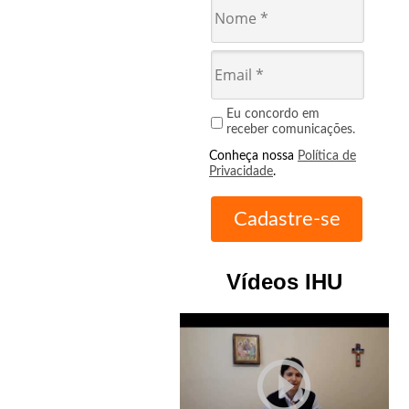
Eu concordo em
receber comunicações.
Conheça nossa
Política de
Privacidade
.
Vídeos IHU
play_circle_outline