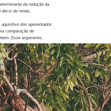
 determinante da redução da
o decis de renda.
aquisitivo dos aposentados
a na comparação de
cebem. Esse argumento,
é uma política social que
o do trabalhador. Já a
ções anteriores do
erder poder de compra, por
de vida daqueles que estão
das demais aposentadorias
 o salário mínimo obteve
ntiveram o poder de