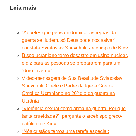
Leia mais
“Aqueles que pensam dominar as regras da
guerra se iludem, só Deus pode nos salvar”,
constata Sviatoslav Shevchuk, arcebispo de Kiev
Bispo ucraniano teme desastre em usina nuclear,
e diz para as pessoas se prepararem para um
“duro inverno”
Vídeo-mensagem de Sua Beatitude Sviatoslav
Shevchuk, Chefe e Padre da Igreja Greco-
Católica Ucraniana no 20º dia da guerra na
Ucrânia
“Violência sexual como arma na guerra. Por que
tanta crueldade?”, pergunta o arcebispo greco-
católico de Kiev
“Nós cristãos temos uma tarefa especial: