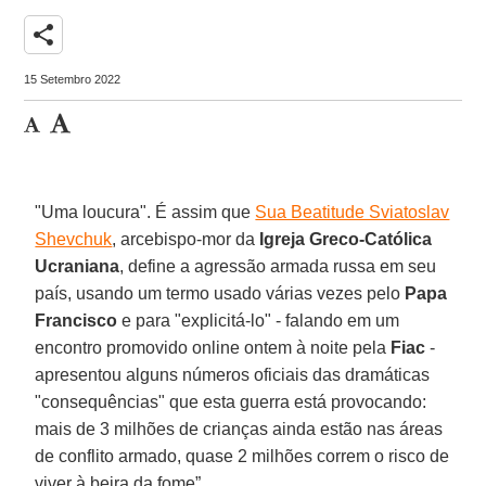
share
15 Setembro 2022
"Uma loucura". É assim que
Sua Beatitude Sviatoslav
Shevchuk
, arcebispo-mor da
Igreja Greco-Católica
Ucraniana
, define a agressão armada russa em seu
país, usando um termo usado várias vezes pelo
Papa
Francisco
e para "explicitá-lo" - falando em um
encontro promovido online ontem à noite pela
Fiac
-
apresentou alguns números oficiais das dramáticas
"consequências" que esta guerra está provocando:
mais de 3 milhões de crianças ainda estão nas áreas
de conflito armado, quase 2 milhões correm o risco de
viver à beira da fome”.