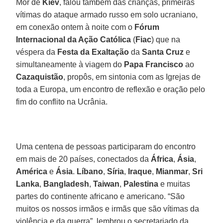
Mor de
Kiev
, falou também das crianças, primeiras
vítimas do ataque armado russo em solo ucraniano,
em conexão ontem à noite com o
Fórum
Internacional da Ação Católica
(
Fiac
) que na
véspera da
Festa da Exaltação
da
Santa Cruz
e
simultaneamente à viagem do
Papa Francisco
ao
Cazaquistão
, propôs, em sintonia com as Igrejas de
toda a Europa, um encontro de reflexão e oração pelo
fim do conflito na Ucrânia.
Uma centena de pessoas participaram do encontro
em mais de 20 países, conectados da
África
,
Ásia
,
América
e
Ásia
.
Líbano
,
Síria
,
Iraque
,
Mianmar
,
Sri
Lanka
,
Bangladesh
,
Taiwan
,
Palestina
e muitas
partes do continente africano e americano. “São
muitos os nossos irmãos e irmãs que são vítimas da
violência e da guerra”, lembrou o secretariado da