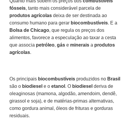
Quanto mais sobem os preços dos
combustíveis
fósseis
, tanto mais considerável parcela de
produtos agrícolas
deixa de ser destinada ao
consumo humano para gerar
biocombustíveis
. E a
Bolsa de Chicago
, que regula os preços dos
alimentos, favorece a especulação ao taxar a cesta
que associa
petróleo
,
gás
e
minerais
a
produtos
agrícolas
.
Os principais
biocombustíveis
produzidos no
Brasil
são o
biodiesel
e o
etanol
. O
biodiesel
deriva de
oleaginosas (mamona, algodão, amendoim, dendê,
girassol e soja), e de matérias-primas alternativas,
como gordura animal, óleos de frituras e gorduras
residuais.