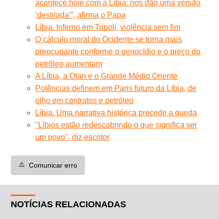
acontece hoje com a Líbia: nos dão uma versão
‘destilada’”, afirma o Papa
Líbia. Inferno em Tripoli, violência sem fim
O cálculo moral do Ocidente se torna mais
preocupante conforme o genocídio e o preço do
petróleo aumentam
A Líbia, a Otan e o Grande Médio Oriente
Potências definem em Paris futuro da Líbia, de
olho em contratos e petróleo
Líbia. Uma narrativa histórica precede a queda
"Líbios estão redescobrindo o que significa ser
um povo", diz escritor
⚠️
Comunicar erro
NOTÍCIAS RELACIONADAS