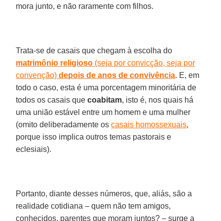
mora junto, e não raramente com filhos.
Trata-se de casais que chegam à escolha do
matrimônio religioso
(seja por convicção, seja por
convenção)
depois de anos de convivência
. E, em
todo o caso, esta é uma porcentagem minoritária de
todos os casais que
coabitam
, isto é, nos quais há
uma união estável entre um homem e uma mulher
(omito deliberadamente os
casais homossexuais
,
porque isso implica outros temas pastorais e
eclesiais).
Portanto, diante desses números, que, aliás, são a
realidade cotidiana – quem não tem amigos,
conhecidos, parentes que moram juntos? – surge a