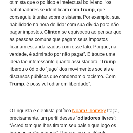
otimista que o político e intelectual boliviano: “os
trabalhadores se identificam com
Trump
, que
conseguiu triunfar sobre o sistema Por exemplo, sua
habilidade na hora de lidar com sua dívida para não
pagar impostos.
Clinton
se equivocou ao pensar que
as pessoas comuns que pagam seus impostos
ficariam escandalizadas com esse fato. Porque, na
verdade, é admirado por não pagar”. E trouxe uma
ideia tão interessante quanto assustadora: “
Trump
liberou o ódio do “jugo” dos movimentos sociais e
discursos públicos que condenam o racismo. Com
Trump
, é possível odiar em liberdade”.
O linguista e cientista político
Noam Chomsky
traça,
precisamente, um perfil desses “
odiadores
livres
”:
“Acreditam que lhes tiraram seu país e que logo os
brancos serão minoria”. Por sua vez, o filósofo