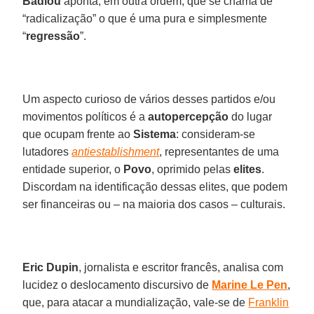
Badiou
aponta, em outra ordem, que se chama de
“radicalização” o que é uma pura e simplesmente
“
regressão
”.
Um aspecto curioso de vários desses partidos e/ou
movimentos políticos é a
autopercepção
do lugar
que ocupam frente ao
Sistema
: consideram-se
lutadores
antiestablishment
, representantes de uma
entidade superior, o
Povo
, oprimido pelas
elites
.
Discordam na identificação dessas elites, que podem
ser financeiras ou – na maioria dos casos – culturais.
Eric Dupin
, jornalista e escritor francês, analisa com
lucidez o deslocamento discursivo de
Marine
Le
Pen
,
que, para atacar a mundialização, vale-se de
Franklin