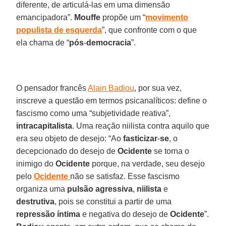
diferente, de articulá-las em uma dimensão
emancipadora”.
Mouffe
propõe um “
movimento
populista
de
esquerda
”, que confronte com o que
ela chama de “
pós
-
democracia
”.
O pensador francês
Alain Badiou
, por sua vez,
inscreve a questão em termos psicanalíticos: define o
fascismo como uma “subjetividade reativa”,
intracapitalista
. Uma reação niilista contra aquilo que
era seu objeto de desejo: “Ao
fasticizar
-
se
, o
decepcionado do desejo de
Ocidente
se torna o
inimigo do
Ocidente
porque, na verdade, seu desejo
pelo
Ocidente
não se satisfaz. Esse fascismo
organiza uma
pulsão
agressiva
,
niilista
e
destrutiva
, pois se constitui a partir de uma
repressão
íntima
e negativa do desejo de
Ocidente
”.