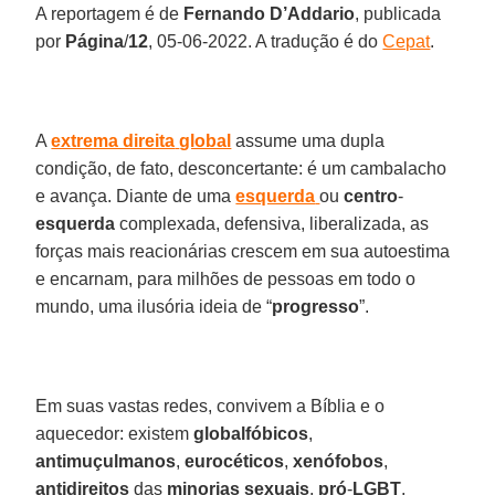
A reportagem é de
Fernando D’Addario
, publicada
por
Página
/
12
, 05-06-2022. A tradução é do
Cepat
.
A
extrema direita
global
assume uma dupla
condição, de fato, desconcertante: é um cambalacho
e avança. Diante de uma
esquerda
ou
centro
-
esquerda
complexada, defensiva, liberalizada, as
forças mais reacionárias crescem em sua autoestima
e encarnam, para milhões de pessoas em todo o
mundo, uma ilusória ideia de “
progresso
”.
Em suas vastas redes, convivem a Bíblia e o
aquecedor: existem
globalfóbicos
,
antimuçulmanos
,
eurocéticos
,
xenófobos
,
antidireitos
das
minorias sexuais
,
pró
-
LGBT
,