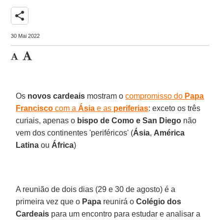
share
30 Mai 2022
Os
novos cardeais
mostram o
compromisso do
Papa
Francisco
com a
Ásia
e as
periferias
: exceto os três
curiais, apenas o
bispo de Como e San Diego
não
vem dos continentes 'periféricos' (
Ásia
,
América
Latina
ou
África
)
A reunião de dois dias (29 e 30 de agosto) é a
primeira vez que o
Papa
reunirá o
Colégio dos
Cardeais
para um encontro para estudar e analisar a