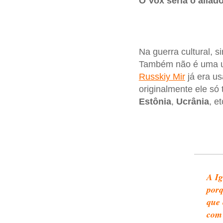
O Vox seria o aliad
Na guerra cultural, s
Também não é uma un
Russkiy Mir
já era u
originalmente ele só 
Estônia
,
Ucrânia
, et
A Ig
porq
que 
com 