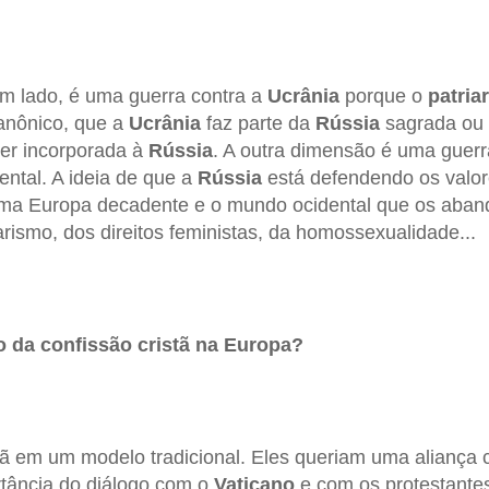
um lado, é uma guerra contra a
Ucrânia
porque o
patri
canônico, que a
Ucrânia
faz parte da
Rússia
sagrada ou
ser incorporada à
Rússia
. A outra dimensão é uma guerr
ental. A ideia de que a
Rússia
está defendendo os valore
 uma Europa decadente e o mundo ocidental que os aba
arismo, dos direitos feministas, da homossexualidade...
o da confissão cristã na Europa?
tã em um modelo tradicional. Eles queriam uma aliança
rtância do diálogo com o
Vaticano
e com os protestante