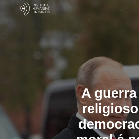
A guerra 
religios
democraci