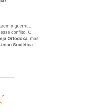
ral?
iarem a guerra...
esse conflito. O
reja Ortodoxa
, mas
União Soviética
:
,
a o
o,