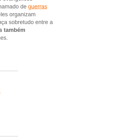
 chamado de
guerras
 eles organizam
ça sobretudo entre a
os também
les.
s