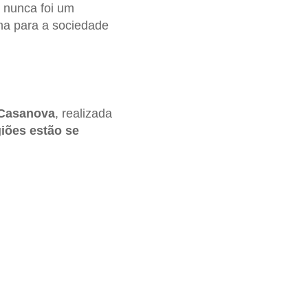
o nunca foi um
ma para a sociedade
 Casanova
, realizada
giões estão se