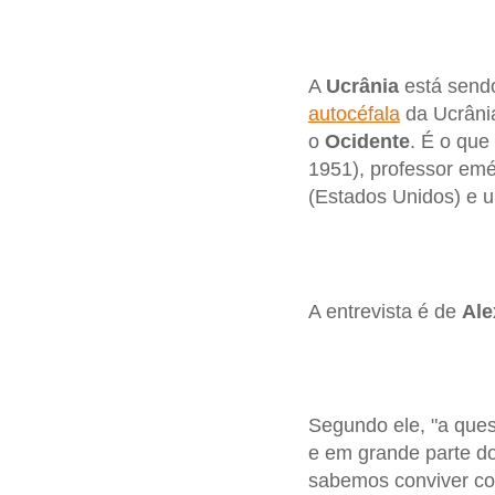
A
Ucrânia
está sendo
autocéfala
da Ucrânia
o
Ocidente
. É o que
1951), professor emé
(Estados Unidos) e 
A entrevista é de
Ale
Segundo ele, "a que
e em grande parte d
sabemos conviver com