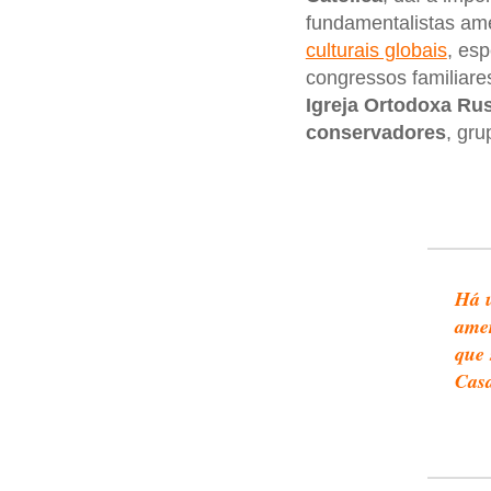
fundamentalistas am
culturais globais
, esp
congressos familiare
Igreja Ortodoxa Ru
conservadores
, gr
Há u
amer
que 
Cas