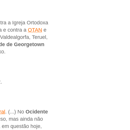
tra a Igreja Ortodoxa
a e contra a
OTAN
e
Valdealgorfa, Teruel,
de de Georgetown
xo.
.
al
. (...) No
Ocidente
oso, mas ainda não
á em questão hoje,