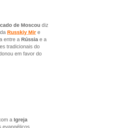
arcado de Moscou
diz
 da
Russkiy Mir
e
a entre a
Rússia
e a
s tradicionais do
ndonou em favor do
 com a
Igreja
s evangélicos