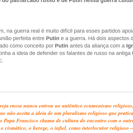
o do patriarcado russo e de Putin nessa guerra cultu
im, na guerra real é muito difícil para esses partidos apo
ião perfeita entre
Putin
e a guerra. Há dois aspectos d
sado como conceito por
Putin
antes da aliança com a
Ig
tinha a ideia de defender os falantes de russo na antiga
c.
reja russa nunca entrou no autêntico ecumenismo religioso
ue não aceita a ideia de um pluralismo religioso que pratic
o Papa Francisco chama de cultura do encontro com o outr
o cismático, o herege, o infiel, como interlocutor religioso –