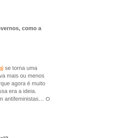
governos, como a
al
se torna uma
ava mais ou menos
rque agora é muito
sa era a ideia.
om antifeministas… O