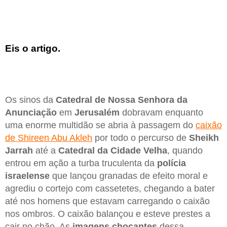
Eis o artigo.
Os sinos da
Catedral de Nossa Senhora da
Anunciação
em
Jerusalém
dobravam enquanto
uma enorme multidão se abria à passagem do
caixão
de Shireen Abu Akleh
por todo o percurso de
Sheikh
Jarrah
até a
Catedral da Cidade Velha
, quando
entrou em ação a turba truculenta da
polícia
israelense
que lançou granadas de efeito moral e
agrediu o cortejo com cassetetes, chegando a bater
até nos homens que estavam carregando o caixão
nos ombros. O caixão balançou e esteve prestes a
cair no chão. As
imagens chocantes
dessa