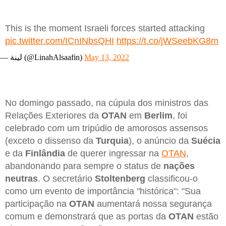
This is the moment Israeli forces started attacking
pic.twitter.com/ICnINbsQHI
https://t.co/jWSeebKG8m
— لينة (@LinahAlsaafin)
May 13, 2022
No domingo passado, na cúpula dos ministros das
Relações Exteriores da
OTAN
em
Berlim
, foi
celebrado com um tripúdio de amorosos assensos
(exceto o dissenso da
Turquia
), o anúncio da
Suécia
e da
Finlândia
de querer ingressar na
OTAN
,
abandonando para sempre o status de
nações
neutras
. O secretário
Stoltenberg
classificou-o
como um evento de importância "histórica": "Sua
participação na
OTAN
aumentará nossa segurança
comum e demonstrará que as portas da
OTAN
estão