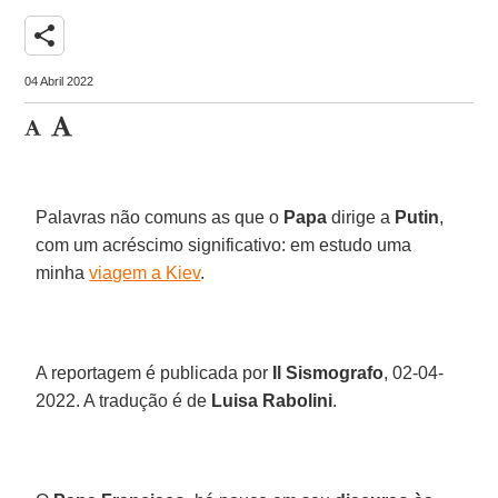
share
04 Abril 2022
Palavras não comuns as que o
Papa
dirige a
Putin
,
com um acréscimo significativo: em estudo uma
minha
viagem a Kiev
.
A reportagem é publicada por
Il Sismografo
, 02-04-
2022. A tradução é de
Luisa Rabolini
.