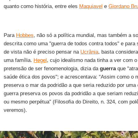
quanto como história, entre eles
Maquiavel
e
Giordano Br
Para
Hobbes
, não só a política mundial, mas também a so
descrita como uma "guerra de todos contra todos" e para s
de vista não é preciso pensar na
Ucrânia
, basta conside
uma família.
Hegel
, cujo idealismo nada tinha a ver com 
pretensão de ser fenomenologia, dizia da
guerra
que "atr
saúde ética dos povos"; e acrescentava: “Assim como o 
preserva o mar da podridão a que seria reduzido por uma 
guerra preserva os povos da podridão a que seriam reduz
ou mesmo perpétua” (Filosofia do Direito, n. 324, com po
veremos).