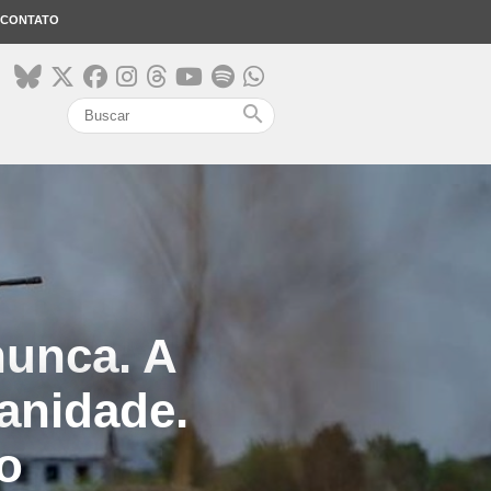
CONTATO
search
nunca. A
anidade.
o