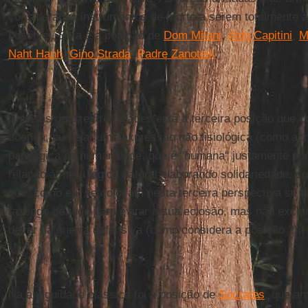
consideradas instrumentos de morte a serem totalmente a
possível. Esta é a posição de
Dom Milani
,
Aldo Capitini
,
M
Naht Hanh
,
Gino Strada
,
Padre Zanotelli
.
Entre as duas extremidades está a terceira posição que 
doença, ou seja, uma expressão não fisiológica (como acr
patológica da humanidade, que é "humana" justamente por
relação à mera lógica natural elaborando solidariedade, c
que, como eu, se colocam nesta terceira perspectiva se d
fazendo de tudo para evitar a sua eclosão, mas não exclu
dever da guerra defensiva (como considera a posição 2).
Na antiguidade clássica foi a posição de
Sócrates
, que a