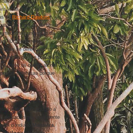
 cada um deles compartilhava
 visão da natureza
ras de
Richard Dawkins
,
natureza ‘com os dentes e
 a moderna concepção da
tin
? Um fenômeno
nos que se defendem, o
 islâmicos que se preparam
 e todos os outros atores
 presas indefesas porque
 está a filosofia segundo a
a de pacifismo, igualmente
r foi o indiano
Mahavira
,