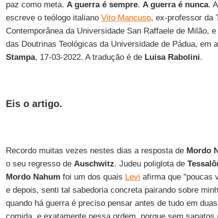
paz como meta.
A guerra é sempre
.
A guerra é nunca
. 
escreve o teólogo italiano
Vito Mancuso
, ex-professor da
Contemporânea da Universidade San Raffaele de Milão, e 
das Doutrinas Teológicas da Universidade de Pádua, em a
Stampa
, 17-03-2022. A tradução é de
Luisa Rabolini
.
Eis o artigo.
Recordo muitas vezes nestes dias a resposta de
Mordo 
o seu regresso de
Auschwitz
. Judeu poliglota de
Tessalô
Mordo Nahum
foi um dos quais
Levi
afirma que "poucas 
e depois, senti tal sabedoria concreta pairando sobre min
quando há guerra é preciso pensar antes de tudo em duas
comida, e exatamente nessa ordem, porque sem sapatos 