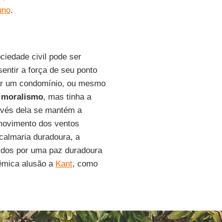
uno
.
ciedade civil pode ser
entir a força de seu ponto
rar um condomínio, ou mesmo
o
moralismo
, mas tinha a
avés dela se mantém a
movimento dos ventos
calmaria duradoura, a
idos por uma paz duradoura
lêmica alusão a
Kant
, como