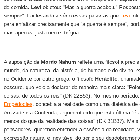
de comida.
Levi
objetou: "Mas a guerra acabou." Resposta
sempre
”. Foi levando a sério essas palavras que
Levi
inti
para enfatizar precisamente que "a guerra é sempre", port
mas apenas, justamente, trégua.
A suposição de
Mordo Nahum
reflete uma filosofia preci
mundo, da natureza, da história, do humano e do divino, ex
no Ocidente por outro grego, o filósofo
Heráclito
, chamado
obscuro, que veio a declarar da maneira mais clara: "Pole
coisas, de todos os reis" (DK 22B53). No mesmo período
Empédocles
, concebia a realidade como uma dialética de 
Amizade e a Contenda, argumentando que esta última "é 
menos do que da realidade das coisas" (DK 31B37). Mais 
pensadores, querendo entender a essência da realidade, 
expressão natural e inevitável do ser e seu desdobrament