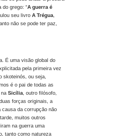
 do grego: “
A guerra é
tulou seu livro
A Trégua
,
anto não se pode ter paz,
sa. É uma visão global do
plicitada pela primeira vez
 skoteinós, ou seja,
mos é o pai de todas as
, na
Sicília
, outro filósofo,
duas forças originais, a
a causa da corrupção não
tarde, muitos outros
viram na guerra uma
o, tanto como natureza