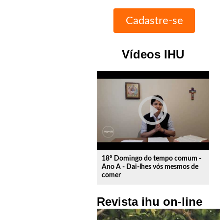
Vídeos IHU
play_circle_outline
18º Domingo do tempo comum -
Ano A - Dai-lhes vós mesmos de
comer
Revista ihu on-line