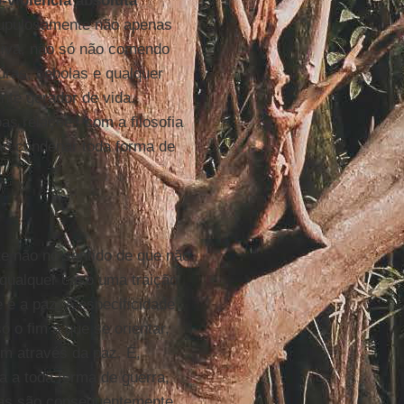
-violência absoluta
rupulosamente não apenas
nsiva, não só não comendo
ras, cebolas e qualquer
ente gerador de vida.
s relações com a filosofia
 ao condenar toda forma de
e não no sentido de que não
qualquer caso uma traição
é a paz. A especificidade
 o fim a que se orientar,
m através da paz. É,
a a toda forma de guerra,
rmas são consequentemente