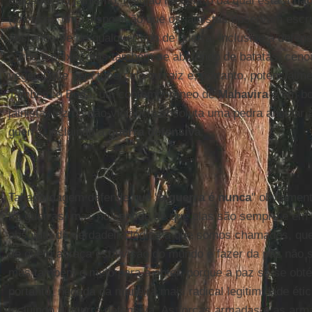
fundador do jainismo, religião no centro da qual está a
não
(
ahimsa
), uma disposição que os jainistas observam esc
abstendo-se de qualquer tipo de guerra, inclusive a defe
carne e peixe, mas também se abstendo de batatas, cenou
vegetal que seja tubérculo ou raiz e, portanto, potencialm
Também o Buda, um contemporâneo de
Mahavira
e em boa
jainista, fez da não-violência absoluta uma pedra angular
guerra, incluindo a
guerra defensiva
.
Tal abordagem defende que "
a guerra é nunca
" obviament
há guerras, mas no sentido de que elas são sempre e em 
absoluta da verdadeira lógica a que somos chamados, que 
de quem abraça esta visão do mundo é fazer da paz não só
mas também o meio para a obter, porque a paz só se obté
portanto, negada da maneira mais radical legitimidade étic
incluindo a guerra defensiva. As forças armadas e as a