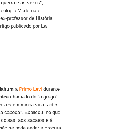
A guerra é às vezes",
 Teologia Moderna e
ex-professor de História
rtigo publicado por
La
Nahum
a
Primo Levi
durante
nica
chamado de "o grego",
vezes em minha vida, antes
ha cabeça". Explicou-lhe que
 coisas, aos sapatos e à
não se pode andar à procura