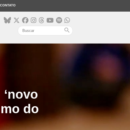
CONTATO
search
m ‘novo
imo do