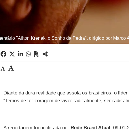
tário "Aílton Krenak: o Sonho da Pedra", dirigido por Marco Al
Diante da dura realidade que assola os brasileiros, o líde
“Temos de ter coragem de viver radicalmente, ser radical
A reportagem foi publicada por
Rede Brasil Atual
, 09-01-