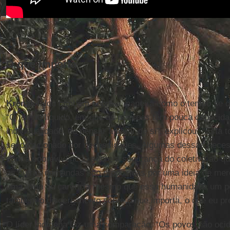
O que importa
Krenak
falou também sobre a maneira como o tempo se d
“O tempo líquido, em que as pessoas têm pouca capacida
individualidade, de pensar a partir de si”, explicou. “Está
sendo acionado por necessidades. Algumas dessas necess
com a sobrevivência, sobre a segurança do coletivo ao q
as outras demandas são produzidas por uma ideia de mer
uma ideia de carência mesmo que essa humanidade um po
também o discernimento sobre o que importa, o que eu pr
O líder indígena faz uma comparação. “Os povos não oci