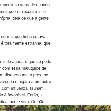
e importa na verdade quando
amos querer reconstruir o
ópria ideia de que a gente
 normal que tinha estava
 é totalmente estranha, que
tir de agora, o que se pode
ar com essa maluquice de
um discurso muito próximo
vivendo e aspira a um outro
 com influenza, tsunami,
o é favorável. Então, a
adicalmente vivo. De não
ão nos prometendo.”