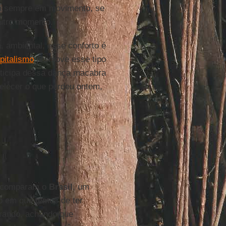
tá sempre em movimento, se
utro momento.”
a, ambiental, esse conforto é
pitalismo
promove esse tipo
rticipa dessa dança macabra
elecer o que perdeu ontem,
ue comparam o
Brasil
, um
to em que temos de ter
irando, achando que