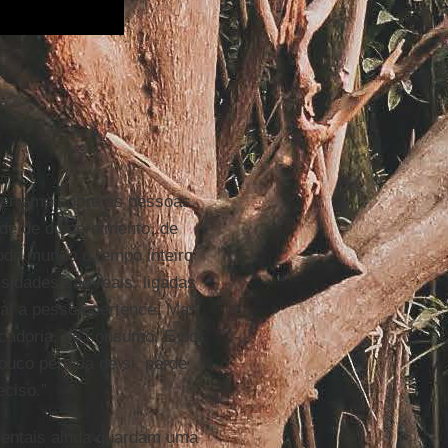
errama sobre as pessoas.
de de discernimento, de
 todo mundo o tempo inteiro
idades são reais, ligadas
ual a pessoa pertence. Mas
cadoria, de consumo. E por
uco perdida de si, perde
eciso.”
dentais ainda guardam uma