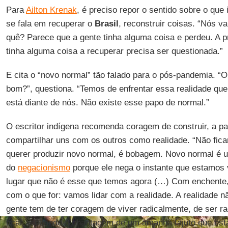
Para
Ailton Krenak
, é preciso repor o sentido sobre o qu
se fala em recuperar o
Brasil
, reconstruir coisas. “Nós v
quê? Parece que a gente tinha alguma coisa e perdeu. A pr
tinha alguma coisa a recuperar precisa ser questionada.”
E cita o “novo normal” tão falado para o pós-pandemia. “O
bom?”, questiona. “Temos de enfrentar essa realidade que
está diante de nós. Não existe esse papo de normal.”
O escritor indígena recomenda coragem de construir, a par
compartilhar uns com os outros como realidade. “Não fic
querer produzir novo normal, é bobagem. Novo normal é 
do
negacionismo
porque ele nega o instante que estamos 
lugar que não é esse que temos agora (…) Com enchente,
com o que for: vamos lidar com a realidade. A realidade nã
gente tem de ter coragem de viver radicalmente, de ser r
ficar aceitando a chantagem de um amanhã fajuto que est