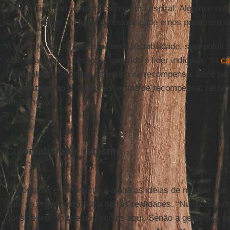
percepção sobre o tempo como uma espiral. Algo que es
deslocando de um lugar de estabilidade e nos pondo em o
A ideia de que temos segurança, estabilidade, seja polític
uma fixação das pessoas, segundo o líder indígena. “O
ca
de
ideologia
, promete esse tipo de recompensa. Você pa
do
capitalismo
e recebe esse tipo de recompensa: restab
ter de novo.”
Colonialismo e racismo
O filósofo e escritor critica ainda as ideias de modelo q
país da América do Sul a outras realidades. “Num contex
consciência do que nós somos aqui. Senão a gente fica p