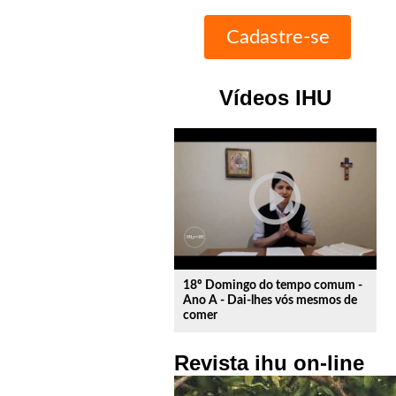
Vídeos IHU
play_circle_outline
18º Domingo do tempo comum -
Ano A - Dai-lhes vós mesmos de
comer
Revista ihu on-line