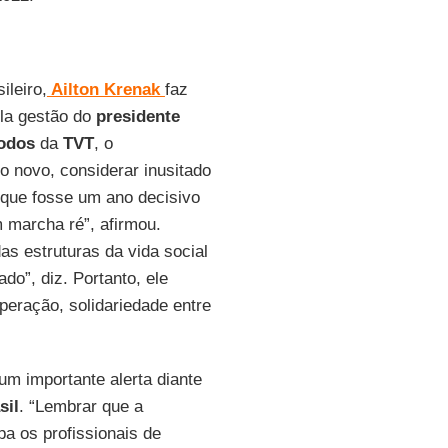
ileiro,
Ailton Krenak
faz
ela gestão do
presidente
odos
da
TVT
, o
ano novo, considerar inusitado
 que fosse um ano decisivo
 marcha ré”, afirmou.
s estruturas da vida social
do”, diz. Portanto, ele
operação, solidariedade entre
m importante alerta diante
sil
. “Lembrar que a
a os profissionais de