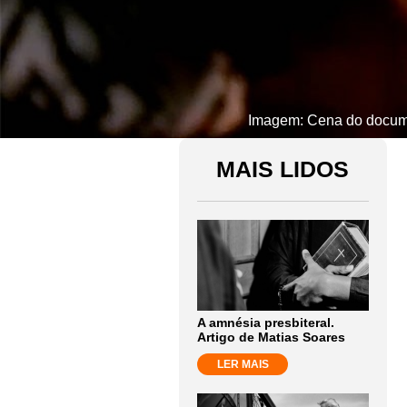
Imagem: Cena do documen
MAIS LIDOS
A amnésia presbiteral.
Artigo de Matias Soares
LER MAIS