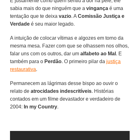
E justamente como quem sentiu a dor na pele, ele
sabia mais do que ninguém que a
vingança
é uma
tentação que te deixa
vazio
. A
Comissão Justiça e
Verdade
é seu maior legado.
A intuição de colocar vítimas e algozes em torno da
mesma mesa. Fazer com que se olhassem nos olhos,
falar uns com os outros, dar um
alfabeto ao Mal
. E
também para o
Perdão
. O primeiro pilar da
justiça
restaurativa
.
Permanecem as lágrimas desse bispo ao ouvir o
relato de
atrocidades indescritíveis
. Histórias
contados em um filme devastador e verdadeiro de
2004:
In my Country
.