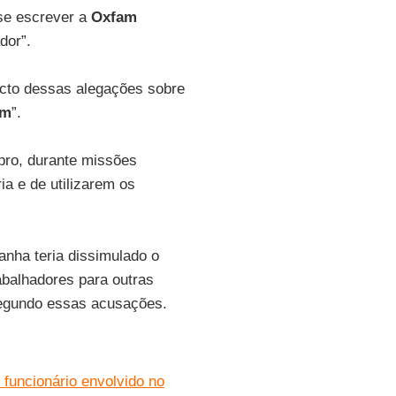
 se escrever a
Oxfam
dor”.
acto dessas alegações sobre
am
”.
pro, durante missões
a e de utilizarem os
nha teria dissimulado o
rabalhadores para outras
egundo essas acusações.
 funcionário envolvido no