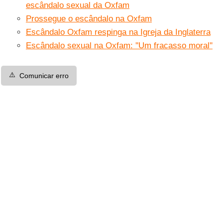
escândalo sexual da Oxfam
Prossegue o escândalo na Oxfam
Escândalo Oxfam respinga na Igreja da Inglaterra
Escândalo sexual na Oxfam: ''Um fracasso moral''
⚠️
Comunicar erro