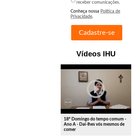
receber comunicações.
Conheça nossa
Política de
Privacidade
.
Vídeos IHU
play_circle_outline
18º Domingo do tempo comum -
Ano A - Dai-lhes vós mesmos de
comer