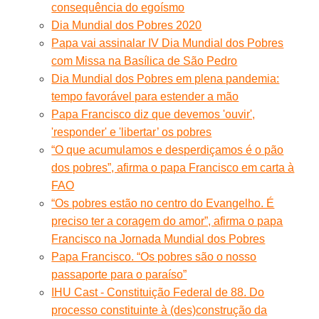
consequência do egoísmo
Dia Mundial dos Pobres 2020
Papa vai assinalar IV Dia Mundial dos Pobres
com Missa na Basílica de São Pedro
Dia Mundial dos Pobres em plena pandemia:
tempo favorável para estender a mão
Papa Francisco diz que devemos 'ouvir',
'responder' e 'libertar’ os pobres
“O que acumulamos e desperdiçamos é o pão
dos pobres”, afirma o papa Francisco em carta à
FAO
“Os pobres estão no centro do Evangelho. É
preciso ter a coragem do amor”, afirma o papa
Francisco na Jornada Mundial dos Pobres
Papa Francisco. “Os pobres são o nosso
passaporte para o paraíso”
IHU Cast - Constituição Federal de 88. Do
processo constituinte à (des)construção da