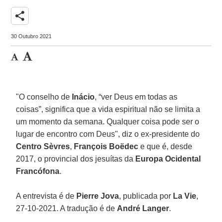
share
30 Outubro 2021
"O conselho de
Inácio
, “ver Deus em todas as
coisas”, significa que a vida espiritual não se limita a
um momento da semana. Qualquer coisa pode ser o
lugar de encontro com Deus", diz o ex-presidente do
Centro Sèvres
,
François Boëdec
e que é, desde
2017, o provincial dos jesuítas da
Europa Ocidental
Francófona
.
A entrevista é de
Pierre Jova
, publicada por
La Vie
,
27-10-2021. A tradução é de
André Langer
.