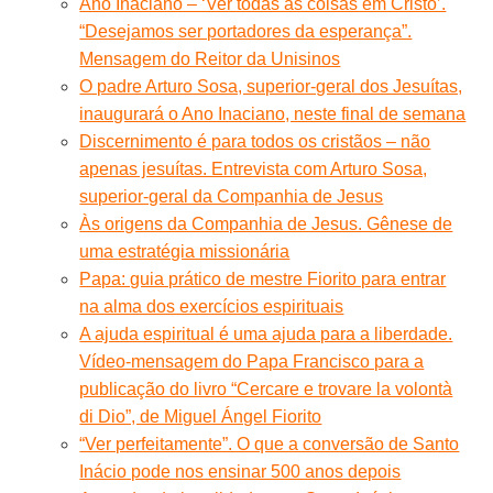
Ano Inaciano – ‘Ver todas as coisas em Cristo’.
“Desejamos ser portadores da esperança”.
Mensagem do Reitor da Unisinos
O padre Arturo Sosa, superior-geral dos Jesuítas,
inaugurará o Ano Inaciano, neste final de semana
Discernimento é para todos os cristãos – não
apenas jesuítas. Entrevista com Arturo Sosa,
superior-geral da Companhia de Jesus
Às origens da Companhia de Jesus. Gênese de
uma estratégia missionária
Papa: guia prático de mestre Fiorito para entrar
na alma dos exercícios espirituais
A ajuda espiritual é uma ajuda para a liberdade.
Vídeo-mensagem do Papa Francisco para a
publicação do livro “Cercare e trovare la volontà
di Dio”, de Miguel Ángel Fiorito
“Ver perfeitamente”. O que a conversão de Santo
Inácio pode nos ensinar 500 anos depois