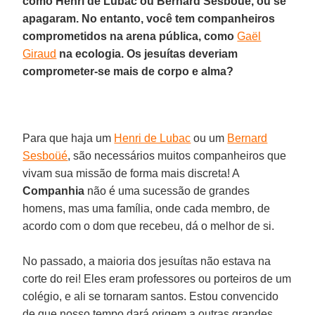
como Henri de Lubac ou Bernard Sesboüé, ou se
apagaram. No entanto, você tem companheiros
comprometidos na arena pública, como
Gaël
Giraud
na ecologia. Os jesuítas deveriam
comprometer-se mais de corpo e alma?
Para que haja um
Henri de Lubac
ou um
Bernard
Sesboüé
, são necessários muitos companheiros que
vivam sua missão de forma mais discreta! A
Companhia
não é uma sucessão de grandes
homens, mas uma família, onde cada membro, de
acordo com o dom que recebeu, dá o melhor de si.
No passado, a maioria dos jesuítas não estava na
corte do rei! Eles eram professores ou porteiros de um
colégio, e ali se tornaram santos. Estou convencido
de que nosso tempo dará origem a outras grandes