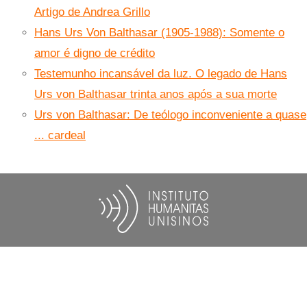
Artigo de Andrea Grillo
Hans Urs Von Balthasar (1905-1988): Somente o
amor é digno de crédito
Testemunho incansável da luz. O legado de Hans
Urs von Balthasar trinta anos após a sua morte
Urs von Balthasar: De teólogo inconveniente a quase
... cardeal