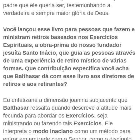
padre que ele queria ser, testemunhando a
verdadeira e sempre maior glória de Deus.
Você lançou esse livro para pessoas que fazem e
ministram retiros baseados nos Exercícios
Espirituais, a obra-prima do nosso fundador
jesuíta Santo Inácio, que guia as pessoas através
de uma experiência de retiro místico de várias
formas. Que contribuição específica você acha
que Balthasar dá com esse livro aos diretores de
retiros e aos retirantes?
Eu enfatizaria a dimensão joanina subjacente que
Balthasar
ressalta quando descreve a atitude mais
fecunda para abordar os
Exercícios
, seja
ministrando ou fazendo tais
Exercícios
. Ele
interpreta o
modo inaciano
como um método para
entrar em amizade com o Senhor, como o discípulo