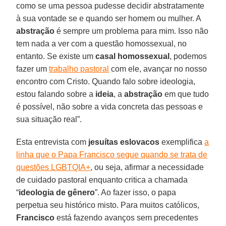
como se uma pessoa pudesse decidir abstratamente
à sua vontade se e quando ser homem ou mulher. A
abstração
é sempre um problema para mim. Isso não
tem nada a ver com a questão homossexual, no
entanto. Se existe um
casal homossexual
, podemos
fazer um
trabalho pastoral
com ele, avançar no nosso
encontro com Cristo. Quando falo sobre ideologia,
estou falando sobre a
ideia
, a
abstração
em que tudo
é possível, não sobre a vida concreta das pessoas e
sua situação real”.
Esta entrevista com
jesuítas eslovacos
exemplifica
a
linha que o Papa Francisco segue quando se trata de
questões LGBTQIA+
, ou seja, afirmar a necessidade
de cuidado pastoral enquanto critica a chamada
“
ideologia de gênero
”. Ao fazer isso, o papa
perpetua seu histórico misto. Para muitos católicos,
Francisco
está fazendo avanços sem precedentes