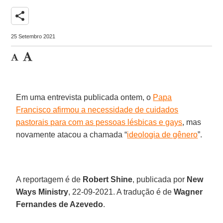
share
25 Setembro 2021
Em uma entrevista publicada ontem, o
Papa
Francisco afirmou a necessidade de cuidados
pastorais para com as pessoas lésbicas e gays
, mas
novamente atacou a chamada “
ideologia de gênero
”.
A reportagem é de
Robert Shine
, publicada por
New
Ways Ministry
, 22-09-2021. A tradução é de
Wagner
Fernandes de Azevedo
.