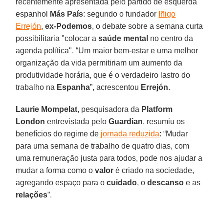
recentemente apresentada pelo partido de esquerda
espanhol
Más País
: segundo o fundador
Iñigo
Errejón
,
ex-Podemos
, o debate sobre a semana curta
possibilitaria "colocar a
saúde mental
no centro da
agenda política". “Um maior bem-estar e uma melhor
organização da vida permitiriam um aumento da
produtividade horária, que é o verdadeiro lastro do
trabalho na
Espanha
”, acrescentou
Errejón
.
Laurie Mompelat
, pesquisadora da
Platform
London
entrevistada pelo
Guardian
, resumiu os
benefícios do regime de
jornada reduzida
: “Mudar
para uma semana de trabalho de quatro dias, com
uma remuneração justa para todos, pode nos ajudar a
mudar a forma como o
valor
é criado na sociedade,
agregando espaço para o
cuidado
, o
descanso
e as
relações
”.