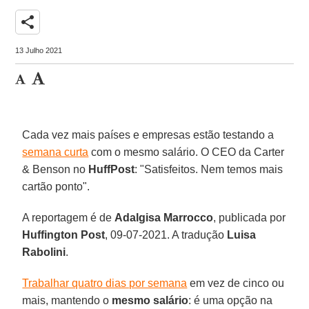
share
13 Julho 2021
Cada vez mais países e empresas estão testando a
semana curta
com o mesmo salário. O CEO da Carter
& Benson no
HuffPost
: "Satisfeitos. Nem temos mais
cartão ponto".
A reportagem é de
Adalgisa Marrocco
, publicada por
Huffington Post
, 09-07-2021. A tradução
Luisa
Rabolini
.
Trabalhar quatro dias por semana
em vez de cinco ou
mais, mantendo o
mesmo salário
: é uma opção na