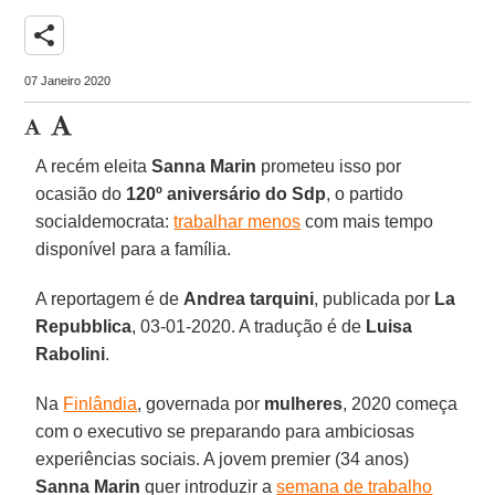
share
07 Janeiro 2020
A recém eleita
Sanna Marin
prometeu isso por
ocasião do
120º aniversário do Sdp
, o partido
socialdemocrata:
trabalhar menos
com mais tempo
disponível para a família.
A reportagem é de
Andrea tarquini
, publicada por
La
Repubblica
, 03-01-2020. A tradução é de
Luisa
Rabolini
.
Na
Finlândia
, governada por
mulheres
, 2020 começa
com o executivo se preparando para ambiciosas
experiências sociais. A jovem premier (34 anos)
Sanna Marin
quer introduzir a
semana de trabalho