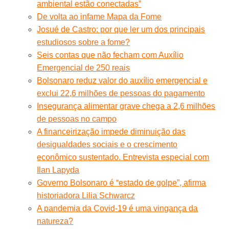
ambiental estão conectadas”
De volta ao infame Mapa da Fome
Josué de Castro: por que ler um dos principais
estudiosos sobre a fome?
Seis contas que não fecham com Auxílio
Emergencial de 250 reais
Bolsonaro reduz valor do auxílio emergencial e
exclui 22,6 milhões de pessoas do pagamento
Insegurança alimentar grave chega a 2,6 milhões
de pessoas no campo
A financeirização impede diminuição das
desigualdades sociais e o crescimento
econômico sustentado. Entrevista especial com
Ilan Lapyda
Governo Bolsonaro é “estado de golpe”, afirma
historiadora Lilia Schwarcz
A pandemia da Covid-19 é uma vingança da
natureza?