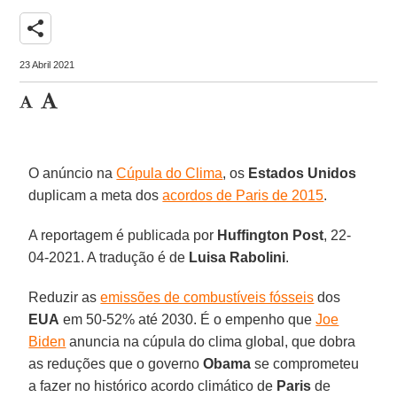
share
23 Abril 2021
O anúncio na
Cúpula do Clima
, os
Estados Unidos
duplicam a meta dos
acordos de Paris de 2015
.
A reportagem é publicada por
Huffington Post
, 22-
04-2021. A tradução é de
Luisa Rabolini
.
Reduzir as
emissões de combustíveis fósseis
dos
EUA
em 50-52% até 2030. É o empenho que
Joe
Biden
anuncia na cúpula do clima global, que dobra
as reduções que o governo
Obama
se comprometeu
a fazer no histórico acordo climático de
Paris
de