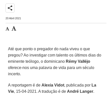
share
20 Abril 2021
Até que ponto o pregador do nada viveu o que
pregou? Ao investigar com talento os últimos dias do
eminente teólogo, o dominicano
Rémy Valléjo
oferece-nos uma palavra de vida para um século
incerto.
A reportagem é de
Alexia Vidot
, publicada por
La
Vie
, 15-04-2021. A tradução é de
André Langer
.