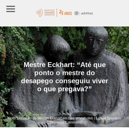
Mestre Eckhart: “Até que
ponto o mestre do
desapego conseguiu viver
o que pregava?”
Foto: Escultura de Meister Eckhart em Bad Wörishofen | Lothar Spurzem
(Wikimedia Commons)