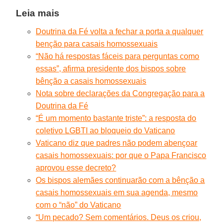
Leia mais
Doutrina da Fé volta a fechar a porta a qualquer
benção para casais homossexuais
“Não há respostas fáceis para perguntas como
essas”, afirma presidente dos bispos sobre
bênção a casais homossexuais
Nota sobre declarações da Congregação para a
Doutrina da Fé
“É um momento bastante triste”: a resposta do
coletivo LGBTI ao bloqueio do Vaticano
Vaticano diz que padres não podem abençoar
casais homossexuais: por que o Papa Francisco
aprovou esse decreto?
Os bispos alemães continuarão com a bênção a
casais homossexuais em sua agenda, mesmo
com o “não” do Vaticano
“Um pecado? Sem comentários. Deus os criou,