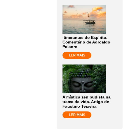
Itinerantes do Espírito.
Comentário de Adroaldo
Palaoro
LER MAIS
A mística zen budista na
trama da vida. Artigo de
Faustino Teixeira
LER MAIS