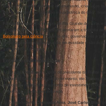
Brasil. Precisamos endossar o humanismo, criar laços hu
que se responde ao fascismo e sua política do ódio”, final
Fátima Bezerra
, governadora do Rio Grande do Norte, e
do Ceará, ambos do
PT
, também atrelaram a tragédia da
Bolsonaro pela ciência
. “Quando nós, governadores e pre
restrição, fazemos pela absoluta necessidade e são avaliz
a governadora potiguar.
Entidade civil mobilizada
A carta da
CNBB
teve o apoio do presidente da Frente Na
Donizetti
. Em sua participação no evento, ele afirmou qu
medidas de restrição e o aumento de investimento público 
dinheiro para quem gera emprego.
Já o presidente da
Comissão Arns
,
José Carlos Dias
, l