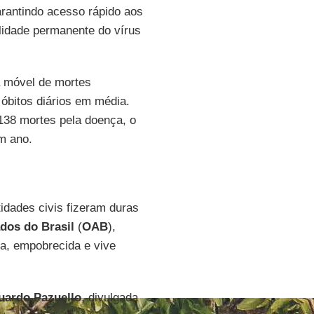
garantindo acesso rápido aos
ilidade permanente do vírus
a móvel de mortes
 óbitos diários em média.
138 mortes pela doença, o
um ano.
idades civis fizeram duras
os do Brasil
(
OAB
),
ta, empobrecida e vive
uardo
Pazuello
, divulgada