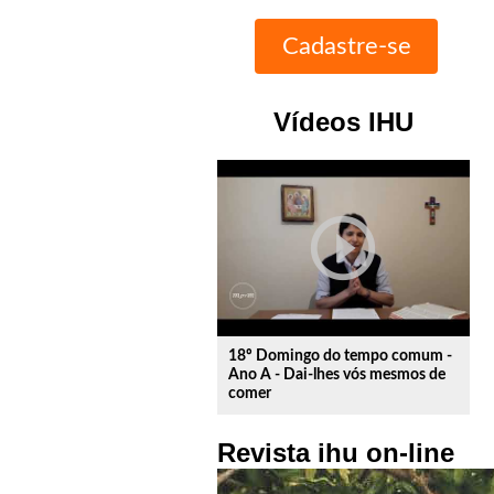
Vídeos IHU
play_circle_outline
18º Domingo do tempo comum -
Ano A - Dai-lhes vós mesmos de
comer
Revista ihu on-line