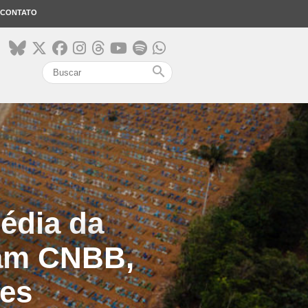
CONTATO
search
gédia da
mam CNBB,
des