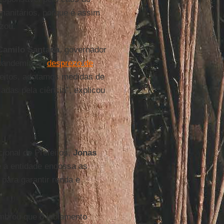
manitários, porque é assim
izou.
Camilo
Santana
, governador
 pandemia ao
desprezo de
feitos, adotamos medidas de
adas pela ciência”, explicou
cional de Prefeitos,
Jonas
e a entidade endossa as
para garantir renda e
embrou que o isolamento