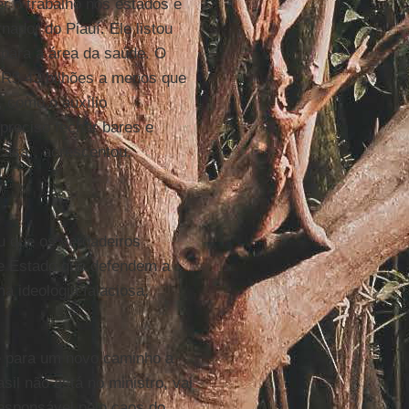
r o trabalho nos estados e
nador do Piauí. Ele listou
para a área da saúde. O
 R$ 43 bilhões a menos que
, como o auxílio
preciso fechar bares e
casa”, acrescentou.
ou que os verdadeiros
e Estado que defendem a
a ideologia falaciosa,
e para um novo caminho a
il não está no ministro, vai
responsável pelo caos do