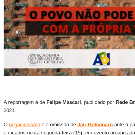
A reportagem é de
Felipe
Mascari
, publicado por
Rede Bra
2021.
O
negacionismo
e a omissão de
Jair Bolsonaro
ante a p
criticados nesta segunda-feira (15), em evento organizad