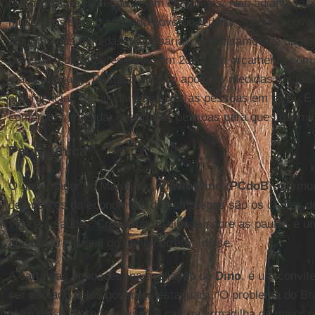
protocolos de proteção sejam cumpridos. Não adianta faze
municípios sem o apoio do governo federal”, disse o gover
algumas das medidas necessárias. “Precisamos de apoio 
governo federal apresentou, em 2021, um orçamento com
o ano passado. Destaco ainda o apoio às medidas sociais
emergencial. Ele ajudará a deixar as pessoas em casa. É 
comércios, mas dar suporte às pessoas para que fiquem 
Pauta única
O governador do Maranhão,
Flávio Dino
(
PCdoB
), afirm
defensores da economia e dos empregos são os chefes d
vida e a saúde. “Criar uma dualidade sobre as pautas é um
afastando o Brasil do rumo correto”, disse.
A carta das entidades, na avaliação de
Dino
, é um convit
ser adotado pelos governos estaduais. “O problema do Bras
além disso. Acreditar nisso é cair na armadilha do maior 