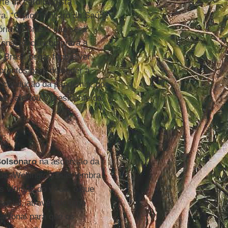
te da cardiologista
a. “O pior ministro da Saúde
ria do Brasil, não será
consciência comprará a
 Brasil pegar fogo e ver
 prontos para defender a
a condução da pandemia, por
”, alertou o presidente da
olsonaro
na ascensão da
de. Wellington Dias lembra
s vítimas do vírus, o que
social, através de uma
acional para que os