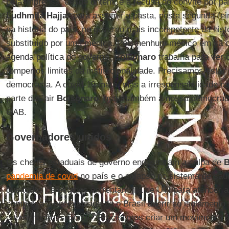
pela imprensa, desde ontem, e a recusa do convite por par
Ludhmila Hajjar
para assumir a pasta, nesta segunda-feir
da história do país, no governo mais incompetente da histó
substituído por uma médica. Pois nenhum médico em sã 
agenda política do governo.
Bolsonaro
trabalha para ver o
romper os limites da institucionalidade. Precisamos estar
democracia. A covid-19 mata, mas a irresponsabilidade n
parte de Jair
Bolsonaro
, mata também a nossa democracia
OAB.
Governadores unidos
Os chefes estaduais de governo endossaram a culpa de
B
pandemia de covid
no país e o colapso no sistema de saú
que todos os estados enfrentam fila de UTI para atender a
comprova a necessidade de o Brasil aderir ao isolamento 
coordenação nacional. “Precisamos criar um movimento n