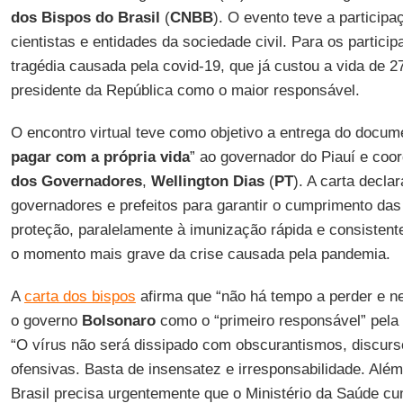
dos Bispos do Brasil
(
CNBB
). O evento teve a particip
cientistas e entidades da sociedade civil. Para os partici
tragédia causada pela covid-19, que já custou a vida de 27
presidente da República como o maior responsável.
O encontro virtual teve como objetivo a entrega do docum
pagar com a própria vida
” ao governador do Piauí e co
dos Governadores
,
Wellington Dias
(
PT
). A carta decla
governadores e prefeitos para garantir o cumprimento das
proteção, paralelamente à imunização rápida e consistent
o momento mais grave da crise causada pela pandemia.
A
carta dos bispos
afirma que “não há tempo a perder e n
o governo
Bolsonaro
como o “primeiro responsável” pela t
“O vírus não será dissipado com obscurantismos, discurs
ofensivas. Basta de insensatez e irresponsabilidade. Além
Brasil precisa urgentemente que o Ministério da Saúde c