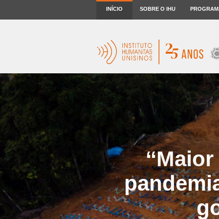
INÍCIO
SOBRE O IHU
PROGRAM
‘‘Maior
pandemia
go