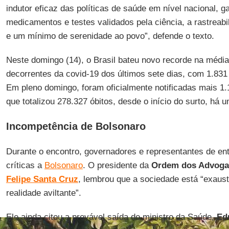
indutor eficaz das políticas de saúde em nível nacional, 
medicamentos e testes validados pela ciência, a rastreab
e um mínimo de serenidade ao povo”, defende o texto.
Neste domingo (14), o Brasil bateu novo recorde na médi
decorrentes da covid-19 dos últimos sete dias, com 1.831
Em pleno domingo, foram oficialmente notificadas mais 1.
que totalizou 278.327 óbitos, desde o início do surto, há 
Incompetência de Bolsonaro
Durante o encontro, governadores e representantes de ent
críticas a
Bolsonaro
. O presidente da
Ordem dos Advogad
Felipe Santa Cruz
, lembrou que a sociedade está “exaus
realidade aviltante”.
Ele ainda citou a provável saída do ministro da Saúde,
Ed