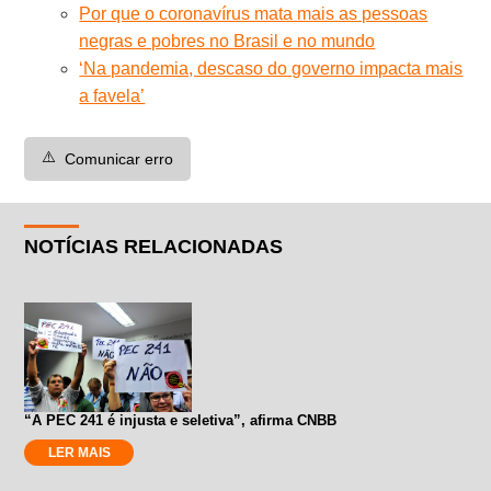
Por que o coronavírus mata mais as pessoas
negras e pobres no Brasil e no mundo
‘Na pandemia, descaso do governo impacta mais
a favela’
⚠️
Comunicar erro
NOTÍCIAS RELACIONADAS
“A PEC 241 é injusta e seletiva”, afirma CNBB
LER MAIS