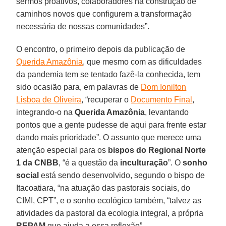
sermos proativos, colaboradores na construção de
caminhos novos que configurem a transformação
necessária de nossas comunidades”.
O encontro, o primeiro depois da publicação de
Querida Amazônia
, que mesmo com as dificuldades
da pandemia tem se tentado fazê-la conhecida, tem
sido ocasião para, em palavras de
Dom Ionilton
Lisboa de Oliveira
, “recuperar o
Documento Final
,
integrando-o na
Querida Amazônia
, levantando
pontos que a gente pudesse de aqui para frente estar
dando mais prioridade”. O assunto que merece uma
atenção especial para os
bispos do Regional Norte
1 da CNBB
, “é a questão da
inculturação
”. O
sonho
social
está sendo desenvolvido, segundo o bispo de
Itacoatiara, “na atuação das pastorais sociais, do
CIMI, CPT”, e o sonho ecológico também, “talvez as
atividades da pastoral da ecologia integral, a própria
REPAM
que ajuda a essa reflexão”.