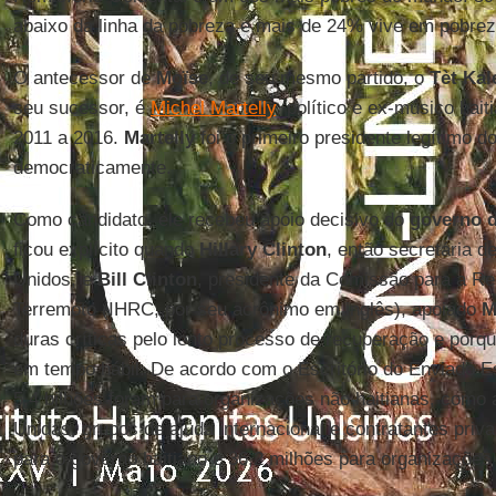
abaixo da linha da pobreza e mais de 24% vive em pobre
O antecessor de
Moïse
, de seu mesmo partido, o
Tèt Kal
seu sucessor, é
Michel Martelly
, político e ex-músico hai
2011 a 2016.
Martelly
foi o primeiro presidente legítimo do
democraticamente.
Como candidato, ele recebeu apoio decisivo do
governo 
ficou explícito quando
Hillary Clinton
, então secretária 
Unidos, e
Bill Clinton
, presidente da Comissão para a Re
Terremoto (IHRC, por seu acrônimo em inglês), apoiado
M
duras críticas pelo lento processo de recuperação e por
em tempo hábil. De acordo com o Escritório do Enviado Es
5,4 bilhões foram para organizações não haitianas, como
Unidas, grupos de ajuda internacional e contratantes priv
para o governo haitiano e 36,2 milhões para organizações 