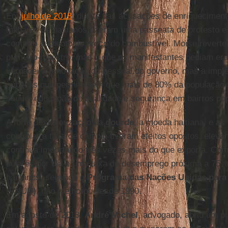
Em
julho de 2018
, diante das acusações de enriquecimento
milhares de haitianos fizeram uma passeata de protesto e
contra o aumento do preço do combustível. Moïse revert
primeiro-ministro, mas o que os manifestantes pediam era
verdadeira renovação do pessoal do governo, mas a imple
públicas que permitissem que mais de 80% da população 
saúde, educação de qualidade e segurança em bairros pop
A forte desvalorização da
gourde
, a moeda haitiana, e as
controlar a taxa de câmbio tiveram efeitos opostos, elev
continua importando três vezes mais do que exporta. Com
dólares por dia e uma taxa de desemprego próxima a 75%,
haitianos, segundo o
Programa das Nações Unidas para
(PNUD), não melhorou desde 1990.
Em agosto de 2018,
André Michel
, advogado, abriu um p