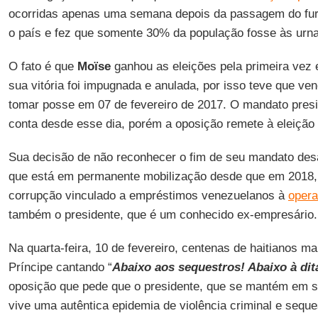
ocorridas apenas uma semana depois da passagem do fur
o país e fez que somente 30% da população fosse às urna
O fato é que
Moïse
ganhou as eleições pela primeira vez
sua vitória foi impugnada e anulada, por isso teve que v
tomar posse em 07 de fevereiro de 2017. O mandato presid
conta desde esse dia, porém a oposição remete à eleição
Sua decisão de não reconhecer o fim de seu mandato desa
que está em permanente mobilização desde que em 2018,
corrupção vinculado a empréstimos venezuelanos à
opera
também o presidente, que é um conhecido ex-empresário.
Na quarta-feira, 10 de fevereiro, centenas de haitianos 
Príncipe cantando “
Abaixo aos sequestros! Abaixo à dit
oposição que pede que o presidente, que se mantém em se
vive uma autêntica epidemia de violência criminal e seque