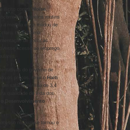
 ilícito contra
Moïse
,
 ocorreram violentos motins
eu a medida e até mudou de
 claro: não só uma
mentação de políticas
tivesse acesso ao emprego,
ulares.
 tentativas do governo de
ando os preços. Hoje o
Haiti
 um salário mínimo de 3,4
 a qualidade de vida dos
 o Desenvolvimento
rocesso no qual se tornou o