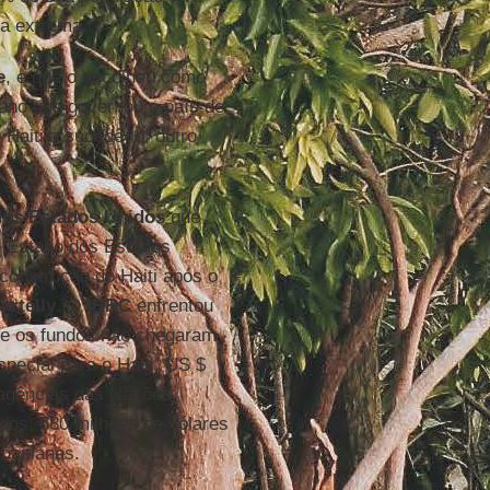
za extrema.
e
, e que o escolheu como
tiano que governou o país de
 Haiti a sucedê-lo, outro
dos Estados Unidos
que
de Estado dos Estados
construção do Haiti após o
artelly
. O
IHRC
enfrentou
que os fundos não chegaram
pecial para o Haiti, US $
 agências das Nações
ados; 580 milhões de dólares
haitianas.