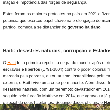
inação e impotência das forças de segurança.
Estes foram os maiores protestos no país em 2021 e fiz
potência que exerceu papel chave na prolongação do
man
partido, começa a se distanciar do
governo haitiano
.
Haiti: desastres naturais, corrupção e Estad
O
Haiti
foi a primeira república negra do mundo, após o tr
escravos e libertos
(1791-1804) contra o poder colonial 
marcada pela pobreza, autoritarismo, instabilidade polític
externa, o
Haiti
vive uma crise permanente. Além disso, fo
desastres naturais, com um terremoto devastador em 201
seguido pelo furacão Matthew em 2014, que agravou a já 
e social de seus habitantes. Segundo dados oficiais, o
Hai
Hemisfério Ocidental e um dos mais pobres do mundo. 59