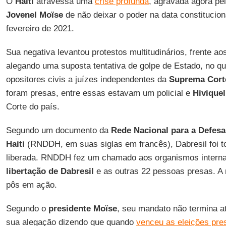
O
Haiti
atravessa uma
crise profunda
, agravada agora pe
Jovenel Moïse
de não deixar o poder na data constitucio
fevereiro de 2021.
Sua negativa levantou protestos multitudinários, frente ao
alegando uma suposta tentativa de golpe de Estado, no qu
opositores civis a juízes independentes da
Suprema Corte
foram presas, entre essas estavam um policial e
Hiviquel
Corte do país.
Segundo um documento da
Rede Nacional para a Defes
Haiti
(RNDDH, em suas siglas em francês), Dabresil foi tor
liberada. RNDDH fez um chamado aos organismos interna
libertação de Dabresil
e as outras 22 pessoas presas. A
pôs em ação.
Segundo o
presidente Moïse
, seu mandato não termina at
sua alegação dizendo que quando
venceu as eleições pre