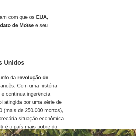
eram com que os
EUA
,
dato de Moïse
e seu
os Unidos
iunfo da
revolução de
francês. Com uma história
a e contínua ingerência
i atingida por uma série de
0 (mais de 250.000 mortos),
precária situação econômica
ti
é o país mais pobre do
% de sua população vive