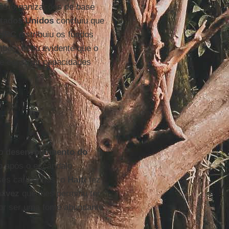
 as organizações de base
tados Unidos
concluiu que
IHRC
distribuiu os fundos
mbém ficou evidente que o
e construir capacidades
ao
desenvolvimento do
ão após o escândalo
ses caribenhos, o
Haiti
fez
ávez
que lhes permitiu ter
or ser uma fonte abundante