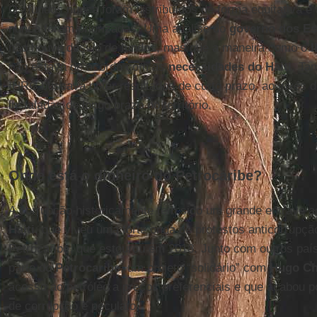
Os fundos nunca foram distribuídos de forma equitativa e
nunca foram priorizadas. Uma análise do
governo dos Es
não houve desvio de fundos, mas que a maneira como o
não estava de acordo com as
necessidades do Haiti
. Ta
IHRC buscava obter resultados de curto prazo, ao invés d
instaladas de longo prazo no território.
Onde está o dinheiro do Petrocaribe?
A corrupção historicamente tem sido um grande entrave 
Haiti
, que viveu uma forte onda de protestos anticorrupç
Petrocaribe, que estourou em 2018. Junto com outros paí
parte do
Petrocaribe
, um projeto “solidário” com
Hugo Ch
acesso ao petróleo a preços preferenciais e que acabou p
de corrupção e peculato.