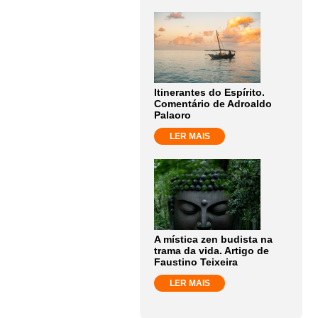
Itinerantes do Espírito.
Comentário de Adroaldo
Palaoro
LER MAIS
A mística zen budista na
trama da vida. Artigo de
Faustino Teixeira
LER MAIS