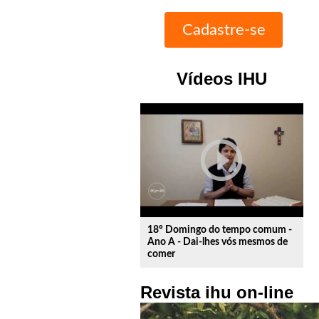
Vídeos IHU
play_circle_outline
18º Domingo do tempo comum -
Ano A - Dai-lhes vós mesmos de
comer
Revista ihu on-line