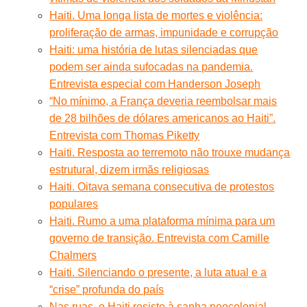
Haiti. Uma longa lista de mortes e violência:
proliferação de armas, impunidade e corrupção
Haiti: uma história de lutas silenciadas que
podem ser ainda sufocadas na pandemia.
Entrevista especial com Handerson Joseph
“No mínimo, a França deveria reembolsar mais
de 28 bilhões de dólares americanos ao Haiti”.
Entrevista com Thomas Piketty
Haiti. Resposta ao terremoto não trouxe mudança
estrutural, dizem irmãs religiosas
Haiti. Oitava semana consecutiva de protestos
populares
Haiti. Rumo a uma plataforma mínima para um
governo de transição. Entrevista com Camille
Chalmers
Haiti. Silenciando o presente, a luta atual e a
“crise” profunda do país
Nas ruas, o Haiti resiste à sanha neocolonial