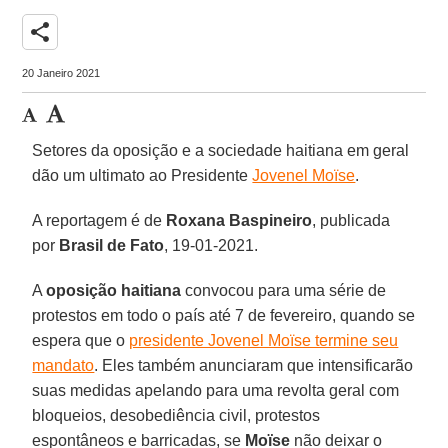
share
20 Janeiro 2021
Setores da oposição e a sociedade haitiana em geral
dão um ultimato ao Presidente
Jovenel Moïse
.
A reportagem é de
Roxana Baspineiro
, publicada
por
Brasil de Fato
, 19-01-2021.
A
oposição haitiana
convocou para uma série de
protestos em todo o país até 7 de fevereiro, quando se
espera que o
presidente Jovenel Moïse termine seu
mandato
. Eles também anunciaram que intensificarão
suas medidas apelando para uma revolta geral com
bloqueios, desobediência civil, protestos
espontâneos e barricadas, se
Moïse
não deixar o