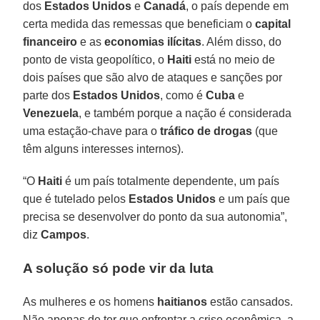
dos
Estados Unidos
e
Canadá
, o país depende em
certa medida das remessas que beneficiam o
capital
financeiro
e as
economias ilícitas
. Além disso, do
ponto de vista geopolítico, o
Haiti
está no meio de
dois países que são alvo de ataques e sanções por
parte dos
Estados Unidos
, como é
Cuba
e
Venezuela
, e também porque a nação é considerada
uma estação-chave para o
tráfico de drogas
(que
têm alguns interesses internos).
“O
Haiti
é um país totalmente dependente, um país
que é tutelado pelos
Estados Unidos
e um país que
precisa se desenvolver do ponto da sua autonomia”,
diz
Campos
.
A solução só pode vir da luta
As mulheres e os homens
haitianos
estão cansados.
Não apenas de ter que enfrentar a crise econômica, a