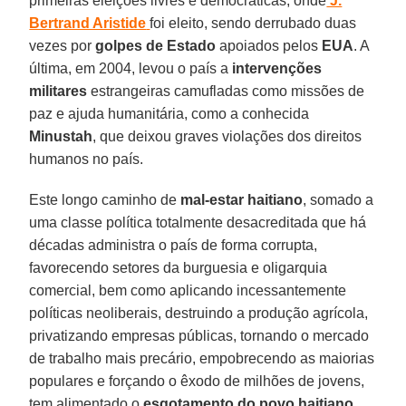
primeiras eleições livres e democráticas, onde
J.
Bertrand Aristide
foi eleito, sendo derrubado duas
vezes por
golpes de Estado
apoiados pelos
EUA
. A
última, em 2004, levou o país a
intervenções
militares
estrangeiras camufladas como missões de
paz e ajuda humanitária, como a conhecida
Minustah
, que deixou graves violações dos direitos
humanos no país.
Este longo caminho de
mal-estar haitiano
, somado a
uma classe política totalmente desacreditada que há
décadas administra o país de forma corrupta,
favorecendo setores da burguesia e oligarquia
comercial, bem como aplicando incessantemente
políticas neoliberais, destruindo a produção agrícola,
privatizando empresas públicas, tornando o mercado
de trabalho mais precário, empobrecendo as maiorias
populares e forçando o êxodo de milhões de jovens,
tem alimentado o
esgotamento do povo haitiano
.