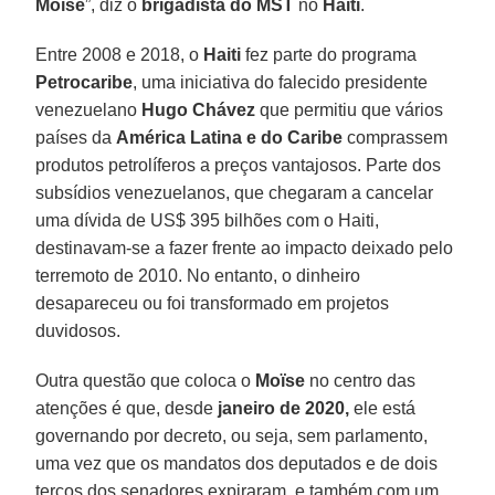
Moïse
”, diz o
brigadista do MST
no
Haiti
.
Entre 2008 e 2018, o
Haiti
fez parte do programa
Petrocaribe
, uma iniciativa do falecido presidente
venezuelano
Hugo Chávez
que permitiu que vários
países da
América Latina e do Caribe
comprassem
produtos petrolíferos a preços vantajosos. Parte dos
subsídios venezuelanos, que chegaram a cancelar
uma dívida de US$ 395 bilhões com o Haiti,
destinavam-se a fazer frente ao impacto deixado pelo
terremoto de 2010. No entanto, o dinheiro
desapareceu ou foi transformado em projetos
duvidosos.
Outra questão que coloca o
Moïse
no centro das
atenções é que, desde
janeiro de 2020,
ele está
governando por decreto, ou seja, sem parlamento,
uma vez que os mandatos dos deputados e de dois
terços dos senadores expiraram, e também com um