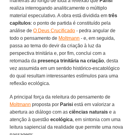
maneiras ao longo de toda a reflexão que
Parisi
realiza interrogando analiticamente o múltiplo
material especulativo. A obra está dividida em
três
capítulos
: o ponto de partida é constituído pela
análise de
O Deus Crucificado
- pedra angular de
todo o pensamento de
Moltmann
- e, em seguida,
passa ao tema do devir da criação à luz da
perspectiva trinitária e, por fim, conclui com a
retomada da
presença trinitária na criação
, desta
vez assumida em um sentido histórico-escatológico
do qual resultam interessantes estímulos para uma
reflexão ecológica.
A principal força da releitura do pensamento de
Moltmann
proposta por
Parisi
está em valorizar a
abertura ao diálogo com as
ciências naturais
e a
atenção à questão
ecológica
, em sintonia com uma
leitura sapiencial da realidade que permite uma nova
passagem: